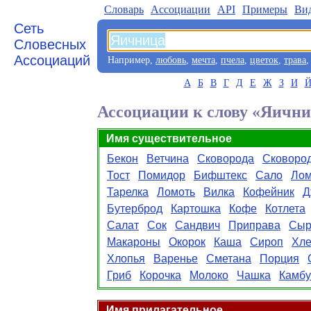
Словарь
Aссоциации
API
Примеры
Ви
Сеть
Словесных
Ассоциаций
Например,
любовь
,
мечта
,
пчела
,
цветок
,
трава
А
Б
В
Г
Д
Е
Ж
З
И
Ассоциации к слову «Яичн
Имя существительное
Бекон
Ветчина
Сковорода
Сковоро
Тост
Помидор
Бифштекс
Сало
Лом
Тарелка
Ломоть
Вилка
Кофейник
Д
Бутерброд
Картошка
Кофе
Котлета
Салат
Сок
Сандвич
Приправа
Сы
Макароны
Окорок
Каша
Сироп
Хл
Хлопья
Варенье
Сметана
Порция
Гриб
Корочка
Молоко
Чашка
Камбу
Имя прилагательное