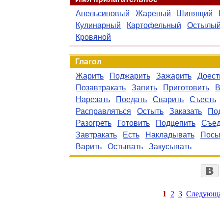
Апельсиновый
Жареный
Шипящий
Кулинарный
Картофельный
Остылы
Кровяной
Глагол
Жарить
Поджарить
Зажарить
Доест
Позавтракать
Запить
Приготовить
В
Нарезать
Поедать
Сварить
Съесть
Расправляться
Остыть
Заказать
По
Разогреть
Готовить
Подцепить
Съед
Завтракать
Есть
Накладывать
Посы
Варить
Остывать
Закусывать
1
2
3
Следующ