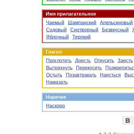
Имя прилагательное
Чаемый
Шампанский
Апельсиновый
Содовый
Снотворный
Безвкусный
Яблочный
Терпкий
Глагол
Проглотить
Доесть
Откусить
Заесть
Вытряхнуть
Перекусить
Подкрепить
Остыть
Позавтракать
Наесться
Выс
Намазать
Наречие
Наскоро