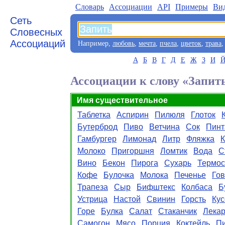
Словарь
Aссоциации
API
Примеры
Ви
Сеть
Словесных
Ассоциаций
Например,
любовь
,
мечта
,
пчела
,
цветок
,
трава
А
Б
В
Г
Д
Е
Ж
З
И
Ассоциации к слову «Запит
Имя существительное
Таблетка
Аспирин
Пилюля
Глоток
Бутерброд
Пиво
Ветчина
Сок
Пинт
Гамбургер
Лимонад
Литр
Фляжка
К
Молоко
Пригоршня
Ломтик
Вода
С
Вино
Бекон
Пирога
Сухарь
Термос
Кофе
Булочка
Молока
Печенье
Го
Трапеза
Сыр
Бифштекс
Колбаса
Б
Устрица
Настой
Свинин
Горсть
Кус
Горе
Булка
Салат
Стаканчик
Лекар
Самогон
Мясо
Порция
Коктейль
П