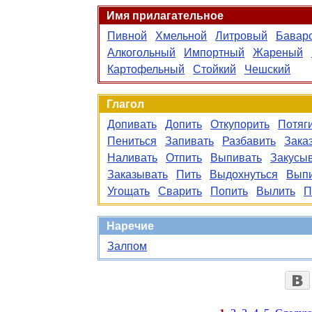
Имя прилагательное
Пивной
Хмельной
Литровый
Бавар
Алкогольный
Импортный
Жареный
Картофельный
Стойкий
Чешский
Глагол
Допивать
Допить
Откупорить
Потяг
Пениться
Запивать
Разбавить
Зака
Наливать
Отпить
Выпивать
Закусы
Заказывать
Пить
Выдохнуться
Выпи
Угощать
Сварить
Попить
Вылить
П
Наречие
Залпом