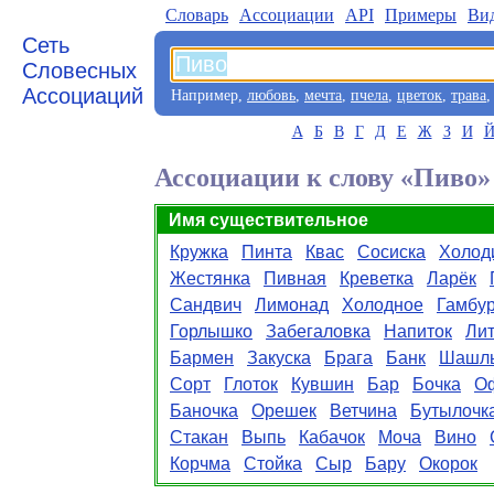
Словарь
Aссоциации
API
Примеры
Ви
Сеть
Словесных
Ассоциаций
Например,
любовь
,
мечта
,
пчела
,
цветок
,
трава
А
Б
В
Г
Д
Е
Ж
З
И
Ассоциации к слову «Пиво»
Имя существительное
Кружка
Пинта
Квас
Сосиска
Холод
Жестянка
Пивная
Креветка
Ларёк
Сандвич
Лимонад
Холодное
Гамбур
Горлышко
Забегаловка
Напиток
Ли
Бармен
Закуска
Брага
Банк
Шашл
Сорт
Глоток
Кувшин
Бар
Бочка
О
Баночка
Орешек
Ветчина
Бутылочк
Стакан
Выпь
Кабачок
Моча
Вино
Корчма
Стойка
Сыр
Бару
Окорок