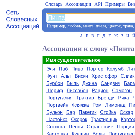
Словарь
Aссоциации
API
Примеры
Ви
Сеть
Словесных
Ассоциаций
Например,
любовь
,
мечта
,
пчела
,
цветок
,
трава
А
Б
В
Г
Д
Е
Ж
З
И
Ассоциации к слову «Пинта
Имя существительное
Эля
Паб
Пиво
Портер
Колумб
Ли
Фунт
Альт
Виски
Христофор
Сливк
Бурбон
Выпь
Джина
Сандвич
Бар
Шериф
Лиссабон
Рацион
Самогон
Португалия
Трактир
Бренди
Рика
Портвейн
Фляжка
Ром
Лимонад
Пи
Бульон
Бар
Пакетик
Стойка
Оскар
Настойка
Окорок
Трактирщик
Карто
Сосиска
Пенни
Странствие
Порция
Картошка
Кувшин
Воды
Португалец