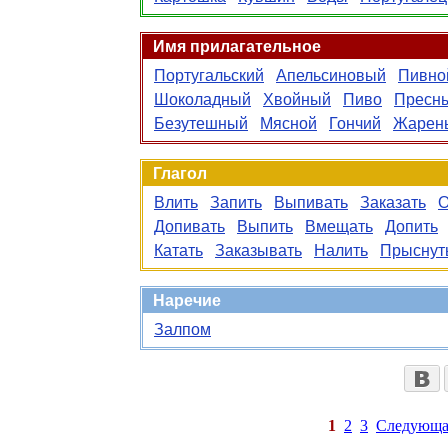
Имя прилагательное
Португальский
Апельсиновый
Пивно
Шоколадный
Хвойный
Пиво
Пресн
Безутешный
Мясной
Гончий
Жарен
Глагол
Влить
Запить
Выпивать
Заказать
О
Допивать
Выпить
Вмещать
Допить
Катать
Заказывать
Налить
Прыснут
Наречие
Залпом
1
2
3
Следующа