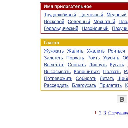
Имя прилагательное
Трудолюбивый
Цветочный
Медовый
Восковой
Северный
Мохнатый
Пло
Геральдический
Назойливый
Пахучи
Глагол
Жужжать
Жалить
Ужалить
Роиться
Залететь
Порхать
Роить
Укусить
Об
Вылетать
Сновать
Липнуть
Кусать
Высасывать
Копошиться
Ползать
Р
Потревожить
Собирать
Летать
Щебе
Рассердить
Благоухать
Прилетать
К
1
2
3
Следующ