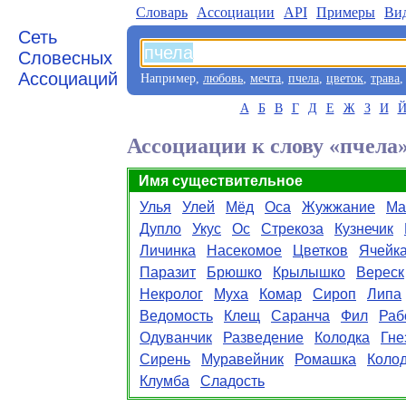
Словарь
Aссоциации
API
Примеры
Ви
Сеть
Словесных
Ассоциаций
Например,
любовь
,
мечта
,
пчела
,
цветок
,
трава
А
Б
В
Г
Д
Е
Ж
З
И
Ассоциации к слову «пчела
Имя существительное
Улья
Улей
Мёд
Оса
Жужжание
Ма
Дупло
Укус
Ос
Стрекоза
Кузнечик
Личинка
Насекомое
Цветков
Ячейк
Паразит
Брюшко
Крылышко
Вереск
Некролог
Муха
Комар
Сироп
Липа
Ведомость
Клещ
Саранча
Фил
Раб
Одуванчик
Разведение
Колодка
Гне
Сирень
Муравейник
Ромашка
Коло
Клумба
Сладость