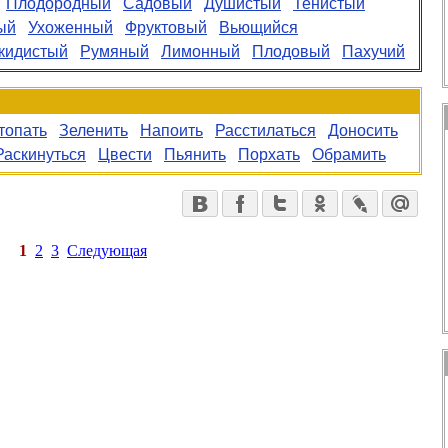
Плодородный
Садовый
Душистый
Тенистый
ый
Ухоженный
Фруктовый
Вьющийся
кидистый
Румяный
Лимонный
Плодовый
Пахучий
топать
Зеленить
Напоить
Расстилаться
Доносить
Раскинуться
Цвести
Пьянить
Порхать
Обрамить
1
2
3
Следующая