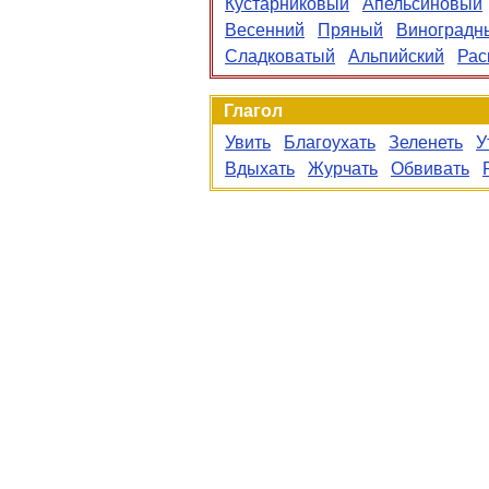
Кустарниковый
Апельсиновый
Весенний
Пряный
Виноградн
Сладковатый
Альпийский
Рас
Глагол
Увить
Благоухать
Зеленеть
У
Вдыхать
Журчать
Обвивать