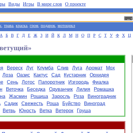
ры
Виды
Игры
В мире слов
О проекте
к
,
трава
,
краска
,
гром
,
подарок
,
мотоцикл
А
Б
В
Г
Д
Е
Ж
З
И
Й
К
Л
М
Н
О
П
Р
С
Т
У
Ф
Х
Ц
Цветущий»
ия
Вереск
Луг
Клумба
Слив
Луга
Аромат
Мох
Лоза
Оазис
Кактус
Сад
Кустарник
Орхидея
ие
Сень
Лотос
Папоротник
Изгородь
Фиалка
н
Веточка
Беседка
Одуванчик
Лилия
Ромашка
на
Жасмин
Рощица
Заросль
Роза
Виноградник
ь
Садик
Свежесть
Роща
Буйство
Виноград
Ветвь
Юность
Ветка
Ветерок
Груша