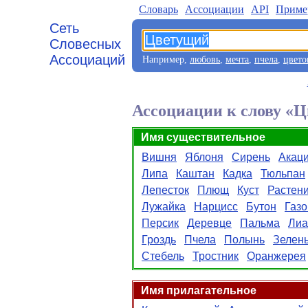
Словарь
Aссоциации
API
Приме
Сеть
Словесных
Ассоциаций
Например,
любовь
,
мечта
,
пчела
,
цвето
Ассоциации к слову «
Имя существительное
Вишня
Яблоня
Сирень
Акац
Липа
Каштан
Кадка
Тюльпан
Лепесток
Плющ
Куст
Растен
Лужайка
Нарцисс
Бутон
Газо
Персик
Деревце
Пальма
Лиа
Гроздь
Пчела
Полынь
Зелен
Стебель
Тростник
Оранжерея
Имя прилагательное