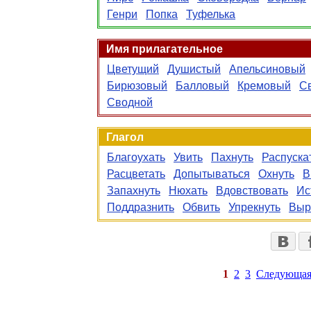
Генри
Попка
Туфелька
Имя прилагательное
Цветущий
Душистый
Апельсиновый
Бирюзовый
Балловый
Кремовый
С
Сводной
Глагол
Благоухать
Увить
Пахнуть
Распуска
Расцветать
Допытываться
Охнуть
В
Запахнуть
Нюхать
Вдовствовать
Ис
Поддразнить
Обвить
Упрекнуть
Выр
1
2
3
Следующа