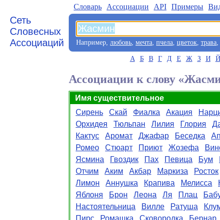
Словарь
Aссоциации
API
Примеры
Ви
Сеть
Словесных
Ассоциаций
Например,
любовь
,
мечта
,
пчела
,
цветок
,
трава
А
Б
В
Г
Д
Е
Ж
З
И
Ассоциации к слову «Жасм
Имя существительное
Сирень
Скай
Фиалка
Акация
Нарц
Орхидея
Тюльпан
Лилия
Глория
Д
Кактус
Аромат
Джафар
Беседка
Ап
Ромео
Стюарт
Приют
Жозефа
Вин
Ясмина
Гвоздик
Пах
Певица
Бум
Отчим
Аким
Акбар
Маркиза
Росток
Лимон
Аннушка
Крапива
Мелисса
Яблоня
Брон
Леона
Ля
Плац
Баб
Настоятельница
Вилле
Ратуша
Клу
Пирс
Ромашка
Сковородка
Бернар