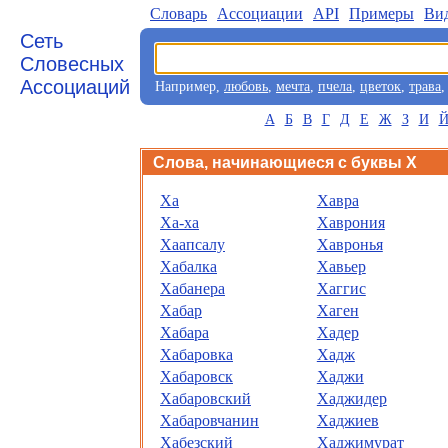
Словарь
Aссоциации
API
Примеры
Ви
Сеть
Словесных
Ассоциаций
Например,
любовь
,
мечта
,
пчела
,
цветок
,
трава
А
Б
В
Г
Д
Е
Ж
З
И
Слова, начинающиеся с буквы Х
Ха
Хавра
Ха-ха
Хаврония
Хаапсалу
Хавронья
Хабалка
Хавьер
Хабанера
Хаггис
Хабар
Хаген
Хабара
Хадер
Хабаровка
Хадж
Хабаровск
Хаджи
Хабаровский
Хаджидер
Хабаровчанин
Хаджиев
Хабезский
Хаджимурат