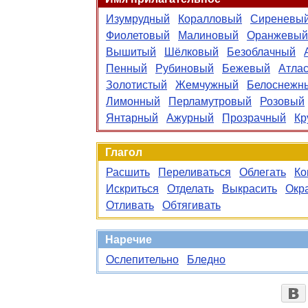
Изумрудный
Коралловый
Сиреневы
Фиолетовый
Малиновый
Оранжевый
Вышитый
Шёлковый
Безоблачный
Пенный
Рубиновый
Бежевый
Атла
Золотистый
Жемчужный
Белоснежн
Лимонный
Перламутровый
Розовый
Янтарный
Ажурный
Прозрачный
Кр
Глагол
Расшить
Переливаться
Облегать
Ко
Искриться
Отделать
Выкрасить
Окр
Отливать
Обтягивать
Наречие
Ослепительно
Бледно