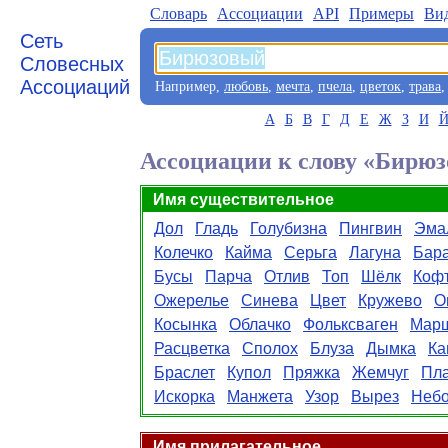
Словарь
Aссоциации
API
Примеры
Ви
Сеть
Словесных
Ассоциаций
Например,
любовь
,
мечта
,
пчела
,
цветок
,
трава
А
Б
В
Г
Д
Е
Ж
З
И
Ассоциации к слову «Бирю
Имя существительное
Дол
Гладь
Голубизна
Пингвин
Эма
Колечко
Кайма
Серьга
Лагуна
Бар
Бусы
Парча
Отлив
Топ
Шёлк
Коф
Ожерелье
Синева
Цвет
Кружево
О
Косынка
Облачко
Фольксваген
Мар
Расцветка
Сполох
Блуза
Дымка
Ка
Браслет
Купол
Пряжка
Жемчуг
Пла
Искорка
Манжета
Узор
Вырез
Небо
Имя прилагательное