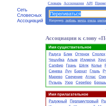
Словарь
Aссоциации
API
Приме
Сеть
Словесных
Ассоциаций
Например,
любовь
,
мечта
,
пчела
,
цвето
Ассоциации к слову «П
Имя существительное
Радуга
Блик
Оттенок
Сполох
Чешуйка
Алым
Изумруд
Хру
Сапфир
Грань
Шёлк
Колье
Синева
Луч
Бархат
Гладь
Р
Марево
Свечение
Атлас
Озе
Пузырь
Узор
Серебро
Брошь
Имя прилагательное
Радужный
Перламутровый
Ра