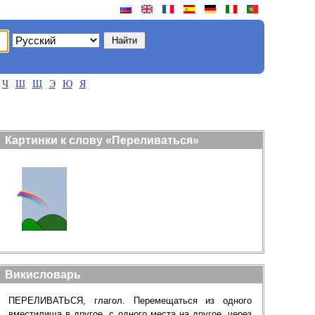
Ч
Ш
Щ
Э
Ю
Я
Картинки к слову «Переливаться»
Викисловарь
ПЕРЕЛИВАТЬСЯ, глагол. Перемещаться из одного
вместилища в другое, с одного места на другое, через