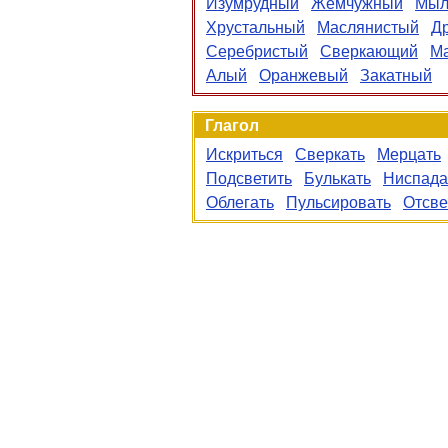
Изумрудный
Жемчужный
Мыл
Хрустальный
Маслянистый
Д
Серебристый
Сверкающий
М
Алый
Оранжевый
Закатный
Глагол
Искриться
Сверкать
Мерцать
Подсветить
Булькать
Ниспада
Облегать
Пульсировать
Отсве