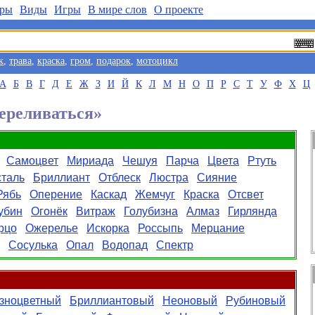
ры
Виды
Игры
В мире слов
О проекте
к
,
трава
,
краска
,
гром
,
подарок
,
мотоцикл
А
Б
В
Г
Д
Е
Ж
З
И
Й
К
Л
М
Н
О
П
Р
С
Т
У
Ф
Х
Ц
ереливаться»
Самоцвет
Мириада
Чешуя
Парча
Цвета
Ртуть
сталь
Бриллиант
Отблеск
Люстра
Сияние
Рябь
Оперение
Каскад
Жемчуг
Краска
Отсвет
убин
Огонёк
Витраж
Голубизна
Алмаз
Гирлянда
рцо
Ожерелье
Искорка
Россыпь
Мерцание
Сосулька
Опал
Водопад
Спектр
зноцветный
Бриллиантовый
Неоновый
Рубиновый