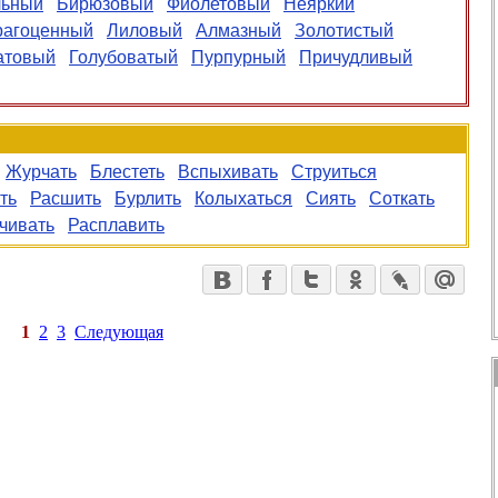
ьный
Бирюзовый
Фиолетовый
Неяркий
рагоценный
Лиловый
Алмазный
Золотистый
атовый
Голубоватый
Пурпурный
Причудливый
Журчать
Блестеть
Вспыхивать
Струиться
ть
Расшить
Бурлить
Колыхаться
Сиять
Соткать
чивать
Расплавить
1
2
3
Следующая