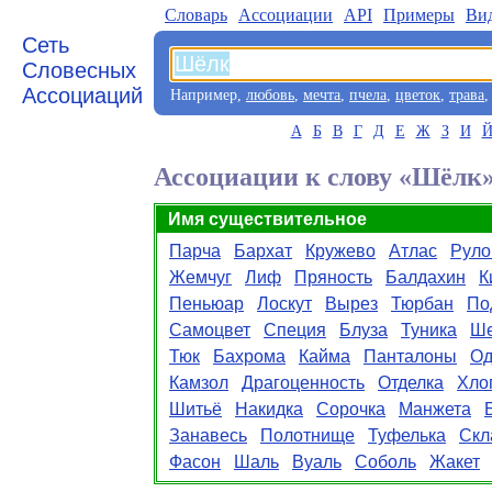
Словарь
Aссоциации
API
Примеры
Ви
Сеть
Словесных
Ассоциаций
Например,
любовь
,
мечта
,
пчела
,
цветок
,
трава
А
Б
В
Г
Д
Е
Ж
З
И
Ассоциации к слову «Шёлк
Имя существительное
Парча
Бархат
Кружево
Атлас
Руло
Жемчуг
Лиф
Пряность
Балдахин
К
Пеньюар
Лоскут
Вырез
Тюрбан
По
Самоцвет
Специя
Блуза
Туника
Ше
Тюк
Бахрома
Кайма
Панталоны
Од
Камзол
Драгоценность
Отделка
Хло
Шитьё
Накидка
Сорочка
Манжета
Занавесь
Полотнище
Туфелька
Скл
Фасон
Шаль
Вуаль
Соболь
Жакет