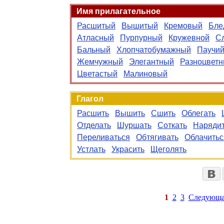
Имя прилагательное
Расшитый
Вышитый
Кремовый
Бле
Атласный
Пурпурный
Кружевной
С
Бальный
Хлопчатобумажный
Паучи
Жемчужный
Элегантный
Разноцвет
Цветастый
Малиновый
Глагол
Расшить
Вышить
Сшить
Облегать
Отделать
Шуршать
Соткать
Наряди
Переливаться
Обтягивать
Облачитьс
Устлать
Украсить
Щеголять
1
2
3
Следующа