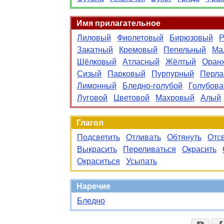
Имя прилагательное
Лиловый
Фиолетовый
Бирюзовый
Р
Закатный
Кремовый
Пепельный
Ма
Шёлковый
Атласный
Жёлтый
Оран
Сизый
Парковый
Пурпурный
Перла
Лимонный
Бледно-голубой
Голубов
Луговой
Цветовой
Махровый
Алый
Глагол
Подсветить
Отливать
Обтянуть
Отс
Выкрасить
Переливаться
Окрасить
Окраситься
Усыпать
Наречие
Бледно