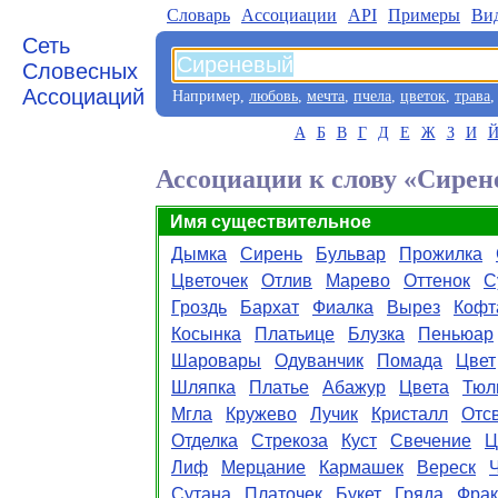
Словарь
Aссоциации
API
Примеры
Ви
Сеть
Словесных
Ассоциаций
Например,
любовь
,
мечта
,
пчела
,
цветок
,
трава
А
Б
В
Г
Д
Е
Ж
З
И
Ассоциации к слову «Сире
Имя существительное
Дымка
Сирень
Бульвар
Прожилка
Цветочек
Отлив
Марево
Оттенок
С
Гроздь
Бархат
Фиалка
Вырез
Кофт
Косынка
Платьице
Блузка
Пеньюар
Шаровары
Одуванчик
Помада
Цвет
Шляпка
Платье
Абажур
Цвета
Тюл
Мгла
Кружево
Лучик
Кристалл
Отс
Отделка
Стрекоза
Куст
Свечение
Ц
Лиф
Мерцание
Кармашек
Вереск
Сутана
Платочек
Букет
Гряда
Фрак