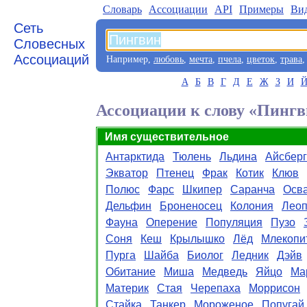
Словарь
Aссоциации
API
Примеры
Ви
Сеть
Словесных
Ассоциаций
Например,
любовь
,
мечта
,
пчела
,
цветок
,
трава
А
Б
В
Г
Д
Е
Ж
З
И
Ассоциации к слову «Пинг
Имя существительное
Антарктида
Тюлень
Льдина
Айсберг
Экватор
Птенец
Фрак
Котик
Клюв
Полюс
Фарс
Шкипер
Саранча
Осв
Дельфин
Броненосец
Колония
Лео
Фауна
Оперение
Популяция
Пузо
Соня
Кеш
Крылышко
Лёд
Млекопи
Пурга
Шайба
Биолог
Ледник
Дэйв
Обитание
Миша
Медведь
Яйцо
Ма
Материк
Стая
Черепаха
Моррисон
Стайка
Танкер
Мороженое
Попугай