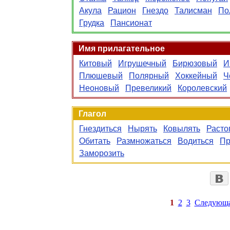
Акула
Рацион
Гнездо
Талисман
По
Грудка
Пансионат
Имя прилагательное
Китовый
Игрушечный
Бирюзовый
И
Плюшевый
Полярный
Хоккейный
Ч
Неоновый
Превеликий
Королевский
Глагол
Гнездиться
Нырять
Ковылять
Расто
Обитать
Размножаться
Водиться
Пр
Заморозить
1
2
3
Следующ