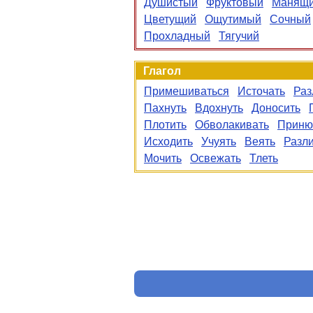
Душистый
Фруктовый
Манящ
Цветущий
Ощутимый
Сочный
Прохладный
Тягучий
Глагол
Примешиваться
Источать
Раз
Пахнуть
Вдохнуть
Доносить
Плотить
Обволакивать
Приню
Исходить
Учуять
Веять
Разл
Мочить
Освежать
Тлеть