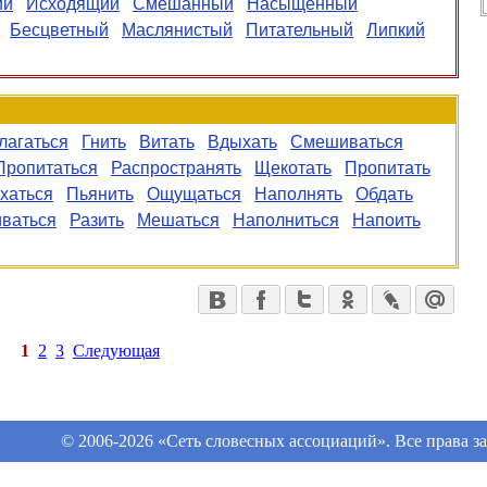
ий
Исходящий
Смешанный
Насыщенный
Бесцветный
Маслянистый
Питательный
Липкий
лагаться
Гнить
Витать
Вдыхать
Смешиваться
Пропитаться
Распространять
Щекотать
Пропитать
хаться
Пьянить
Ощущаться
Наполнять
Обдать
иваться
Разить
Мешаться
Наполниться
Напоить
1
2
3
Следующая
© 2006-2026 «Сеть словесных ассоциаций». Все права 