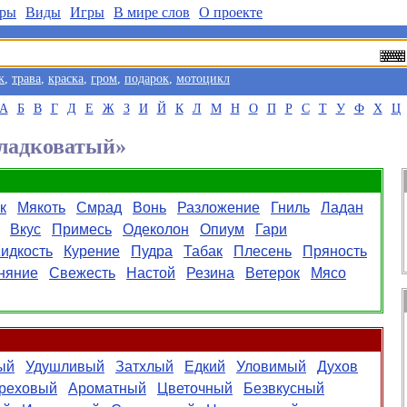
ры
Виды
Игры
В мире слов
О проекте
к
,
трава
,
краска
,
гром
,
подарок
,
мотоцикл
А
Б
В
Г
Д
Е
Ж
З
И
Й
К
Л
М
Н
О
П
Р
С
Т
У
Ф
Х
Ц
Сладковатый»
к
Мякоть
Смрад
Вонь
Разложение
Гниль
Ладан
Вкус
Примесь
Одеколон
Опиум
Гари
идкость
Курение
Пудра
Табак
Плесень
Пряность
няние
Свежесть
Настой
Резина
Ветерок
Мясо
ый
Удушливый
Затхлый
Едкий
Уловимый
Духов
реховый
Ароматный
Цветочный
Безвкусный