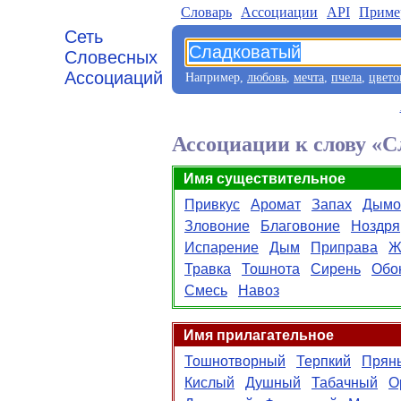
Словарь
Aссоциации
API
Приме
Сеть
Словесных
Ассоциаций
Например,
любовь
,
мечта
,
пчела
,
цвето
Ассоциации к слову «
Имя существительное
Привкус
Аромат
Запах
Дымо
Зловоние
Благовоние
Ноздря
Испарение
Дым
Приправа
Ж
Травка
Тошнота
Сирень
Обо
Смесь
Навоз
Имя прилагательное
Тошнотворный
Терпкий
Прян
Кислый
Душный
Табачный
О