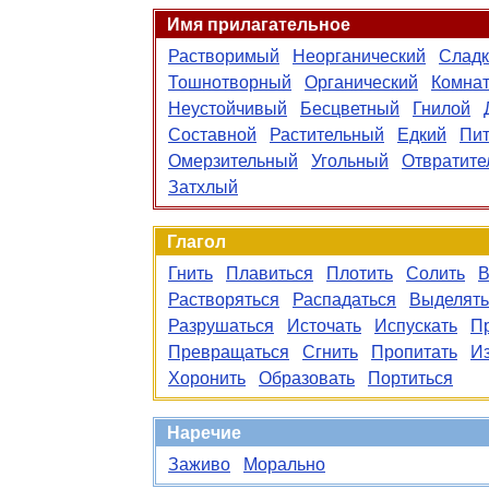
Имя прилагательное
Растворимый
Неорганический
Сладк
Тошнотворный
Органический
Комна
Неустойчивый
Бесцветный
Гнилой
Составной
Растительный
Едкий
Пит
Омерзительный
Угольный
Отвратите
Затхлый
Глагол
Гнить
Плавиться
Плотить
Солить
В
Растворяться
Распадаться
Выделять
Разрушаться
Источать
Испускать
П
Превращаться
Сгнить
Пропитать
И
Хоронить
Образовать
Портиться
Наречие
Заживо
Морально