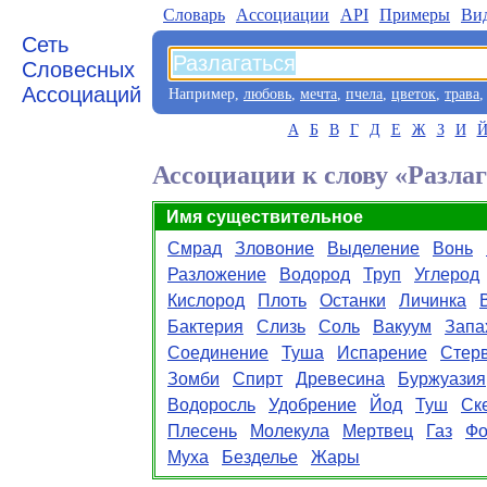
Словарь
Aссоциации
API
Примеры
Ви
Сеть
Словесных
Ассоциаций
Например,
любовь
,
мечта
,
пчела
,
цветок
,
трава
А
Б
В
Г
Д
Е
Ж
З
И
Ассоциации к слову «Разла
Имя существительное
Смрад
Зловоние
Выделение
Вонь
Разложение
Водород
Труп
Углерод
Кислород
Плоть
Останки
Личинка
Бактерия
Слизь
Соль
Вакуум
Запа
Соединение
Туша
Испарение
Стер
Зомби
Спирт
Древесина
Буржуазия
Водоросль
Удобрение
Йод
Туш
Ск
Плесень
Молекула
Мертвец
Газ
Фо
Муха
Безделье
Жары