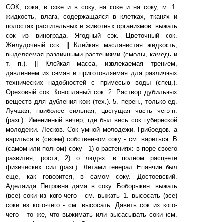
СОК, сока, в соке и в соку, на соке и на соку, м. 1.
жидкость, влага, содержащаяся в клетках, тканях и
полостях растительных и животных организмов. выжать
сок из винограда. Ягодный сок. Цветочный сок.
Желудочный сок. || Клейкая маслянистая жидкость,
выделяемая различными растениями (смолы, камедь и
т. п.). || Клейкая масса, извлекаемая трением,
давлением из семян и приготовляемая для различных
технических надобностей с примесью воды (спец.).
Ореховый сок. Конопляный сок. 2. Раствор дубильных
веществ для дубления кож (тех.). 5. перен., только ед.
Лучшая, наиболее сильная, цветущая часть чего-н.
(разг.). Именинный вечер, где был весь сок губернской
молодежи. Лесков. Сок умной молодежи. Грибоедов. а
вариться в (своем) собственном соку - см. вариться. В
(самом или полном) соку - 1) о растениях: в поре своего
развития, роста; 2) о людях: в полном расцвете
физических сил (разг.). Летами генерал Епанчин был
еще, как говорится, в самом соку. Достоевский.
Аделаида Петровна дама в соку. Боборыкин. выжать
(все) соки из кого-чего - см. выжать 1. высосать (все)
соки из кого-чего - см. высосать. Давить сок из кого-
чего - то же, что выжимать или высасывать соки (см.