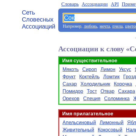
Словарь
Aссоциации
API
Приме
Сеть
Словесных
Ассоциаций
Например,
любовь
,
мечта
,
пчела
,
цвето
Ассоциации к слову «С
Имя существительное
Мякоть
Сироп
Лимон
Уксус
Фрукт
Коктейль
Ломтик
Грозд
Сахар
Холодильник
Корочка
Помидор
Тост
Отвар
Сахара
Орехов
Специя
Соломинка
Имя прилагательное
Апельсиновый
Лимонный
Ябл
Живительный
Кокосовый
Нал