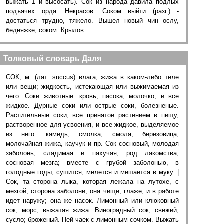
выжать 1 и высосать). Сок из народа давила подлых
подъячих орда. Некрасов. Соком выйти (разг.) -
достаться трудно, тяжело. Вышел новый чин ослу,
бедняжке, соком. Крылов.
Толковый словарь Даля
СОК, м. (лат. succus) влага, жижа в каком-либо теле
или вещи; жидкость, истекающая или выжимаемая из
чего. Соки животные: кровь, пасока, молочко, и все
жидкое. Дурные соки или острые соки, болезненые.
Растительные соки, все принятое растением в пищу,
растворенное для усвоения, и все жидкое, выделяемое
из него: камедь, смолка, смола, березовица,
молочайная жижа, каучук и пр. Сок сосновый, молодая
заболонь, сладимая и пахучая, род лакомства;
сосновая мезга; вместе с грубой заболонью, в
голодные годы, сушится, мелется и мешается в муку. |
Сок, та сторона лыка, которая лежала на лутохе, с
мезгой, сторона заболони; она чище, глаже, и в работе
идет наружу; она же насок. Лимонный или клюковный
сок, морс, выжатая жижа. Виноградный сок, свежий,
сусло; броженый. Пей чаек с лимонным сочком. Выжать