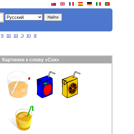
Ч
Ш
Щ
Э
Ю
Я
Картинки к слову «Сок»