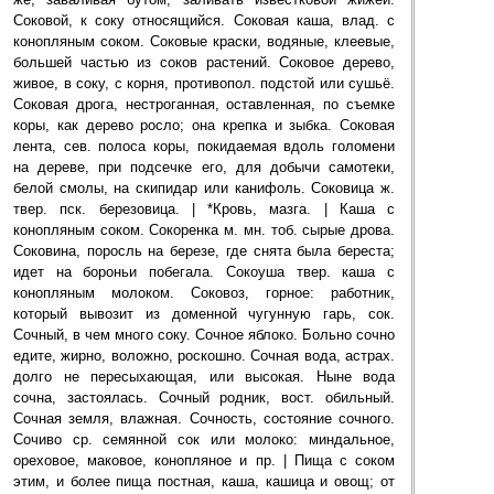
Соковой, к соку относящийся. Соковая каша, влад. с
конопляным соком. Соковые краски, водяные, клеевые,
большей частью из соков растений. Соковое дерево,
живое, в соку, с корня, противопол. подстой или сушьё.
Соковая дрога, нестроганная, оставленная, по съемке
коры, как дерево росло; она крепка и зыбка. Соковая
лента, сев. полоса коры, покидаемая вдоль голомени
на дереве, при подсечке его, для добычи самотеки,
белой смолы, на скипидар или канифоль. Соковица ж.
твер. пск. березовица. | *Кровь, мазга. | Каша с
конопляным соком. Сокоренка м. мн. тоб. сырые дрова.
Соковина, поросль на березе, где снята была береста;
идет на бороньи побегала. Сокоуша твер. каша с
конопляным молоком. Соковоз, горное: работник,
который вывозит из доменной чугунную гарь, сок.
Сочный, в чем много соку. Сочное яблоко. Больно сочно
едите, жирно, воложно, роскошно. Сочная вода, астрах.
долго не пересыхающая, или высокая. Ныне вода
сочна, застоялась. Сочный родник, вост. обильный.
Сочная земля, влажная. Сочность, состояние сочного.
Сочиво ср. семянной сок или молоко: миндальное,
ореховое, маковое, конопляное и пр. | Пища с соком
этим, и более пища постная, каша, кашица и овощ; от