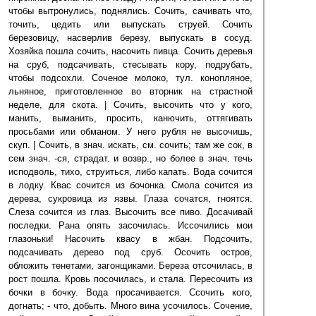
чтобы вытронулись, поднялись. Сочить, сачивать что,
точить, цедить или выпускать струей. Сочить
березовицу, насверлив березу, выпускать в сосуд.
Хозяйка пошла сочить, насочить пивца. Сочить деревья
на сруб, подсачивать, стесывать кору, подрубать,
чтобы подсохли. Соченое молоко, тул. конопляное,
льняное, приготовленное во вторник на страстной
неделе, для скота. | Сочить, высочить что у кого,
манить, выманить, просить, канючить, оттягивать
просьбами или обманом. У него рубля не высочишь,
скуп. | Сочить, в знач. искать, см. сочить; там же сок, в
сем знач. -ся, страдат. и возвр., но более в знач. течь
исподволь, тихо, струиться, либо капать. Вода сочится
в лодку. Квас сочится из бочонка. Смола сочится из
дерева, сукровица из язвы. Глаза сочатся, гноятся.
Слеза сочится из глаз. Высочить все пиво. Досачивай
последки. Рана опять засочилась. Иссочились мои
глазоньки! Насочить квасу в жбан. Подсочить,
подсачивать дерево под сруб. Осочить остров,
обложить тенетами, загонщиками. Береза отсочилась, в
рост пошла. Кровь посочилась, и стала. Пересочить из
бочки в бочку. Вода просачивается. Ссочить кого,
догнать; - что, добыть. Много вина усочилось. Сочение,