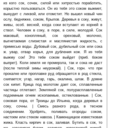
из кого сок, сочек, силой или хитростью поработить,
корыстно пользоваться. Он из тебя это соком выжмет,
вынудит с лихвой, или отомстит. Но вышел новый чин
ослу, бедняжке, соком, Крылов. Деревья в соку, живут,
живы, особ. весной, когда соки вступают из корней в
ствол. Человек в соку, в поре, в силе, молодой. Сок
маковый, конопляный, сок ореховый, молочко,
выгнетаемая слизистая и маслянистая жидкость, с
примесью воды. Дубовый сок, дубильный сок или сока
ж. увар, отвар корья, для дубления кож. Я из тебя
выжму сок! Это тебе соком выйдет (приб. боком
выпрет). Коли земля не промерзла, так и сока не даст
(после теплой зимы неурожай). | Сок, горн. что при
прокалке или проплавке руд обращается в род стекла,
скипается; угар, нагар, гарь, окалина, шлак. В домне
сок кипит. Крица под молотом дает сок, сплавленные
частицы отлетают. Земляной сок, полурасплавленные
подземным огнем ископаемые, остеклованные. | Сок,
соковая пора, от Троицы до Ильина, когда деревья в
соку, сочны. | Смесь разного рода, в тесном
соединении. Удобрять, поливать огороды соком,
настоем или стеком навоза. | Каменщицкое известковая
жижа. Класть кирпич в сок, заливая. Бутить в сок, то
же, заваливая бутом, заливать известковой жижей.