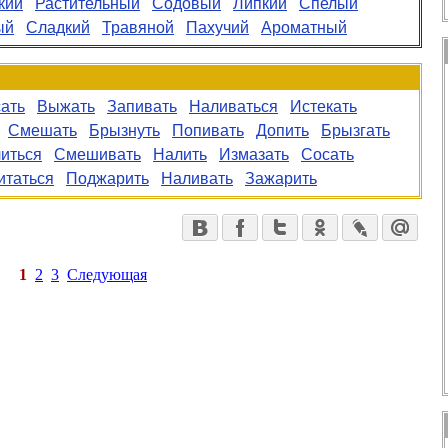
кий
Растительный
Содовый
Липкий
Спелый
ый
Сладкий
Травяной
Пахучий
Ароматный
ать
Выжать
Запивать
Наливаться
Истекать
Смешать
Брызнуть
Попивать
Допить
Брызгать
иться
Смешивать
Налить
Измазать
Сосать
итаться
Поджарить
Наливать
Зажарить
1
2
3
Следующая