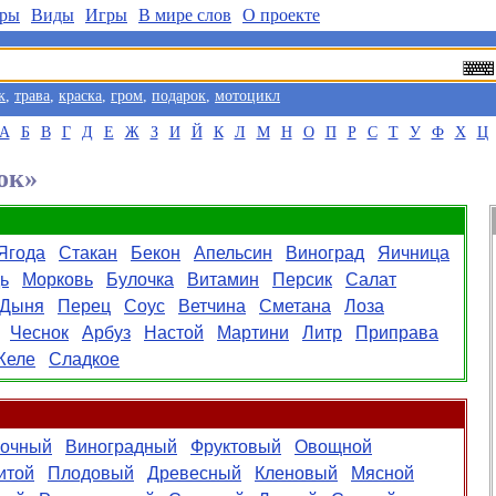
ры
Виды
Игры
В мире слов
О проекте
к
,
трава
,
краска
,
гром
,
подарок
,
мотоцикл
А
Б
В
Г
Д
Е
Ж
З
И
Й
К
Л
М
Н
О
П
Р
С
Т
У
Ф
Х
Ц
ок»
Ягода
Стакан
Бекон
Апельсин
Виноград
Яичница
ь
Морковь
Булочка
Витамин
Персик
Салат
Дыня
Перец
Соус
Ветчина
Сметана
Лоза
Чеснок
Арбуз
Настой
Мартини
Литр
Приправа
Желе
Сладкое
очный
Виноградный
Фруктовый
Овощной
итой
Плодовый
Древесный
Кленовый
Мясной