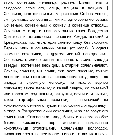
этого сочевица, чечевица, растен. Еrvum lens и
съедомое семя его, лящь, лящина и лещина. |
Сочевица, или сочевичкик м. растение Оrobus vernus,
см. гусиница. Сочевичина, -чинка, одно зерно чечевицы.
Сочевный, сочевичный к сочиву и сочевице относящ.
Сочевник м. стар. и. новг. сочельник, канун Рождества
Христова и Богоявление: сочевник Рождественский и
Крещенский; постятся, едят сочиво, кашу без скороми.
Первый блин в сочельник овцам (от мора). В одном
кармане сочельник, в другом чистый понедельник.
Сочевничать или сочельничать, не есть в сочельник до
звезды. Постничает весь дом, а старики сочельначают.
Сочень, соченик, мн. сочни, сев. вост. пресные, тонкие
лепешки, они постные на конопляном соку; зовут так
иногда и скромную лепешку, на масле, вернее
пряженик; также лепешку с кашей сверху, со сметаной
или творогом, род шаньги, ватрушки; сочни б. ч. ячные;
также картофельные пресняки, с припечкой из
конопляного семени с луком и пр. Сочни с ягодой пекут
в твер. в Рождественский сочельник, и за это зовут его
сочен(в)ник. Соковеня ж. влад. блины с квасом, особое
блюдо. Соковник твер. лепешка, намазанная
конопляными отолкишами. Сочельница вологодск.
пирожная доска: на нее кладут пироги, готовя их в печь,