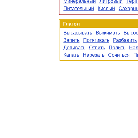
Минеральный
Литровый
Терп
Питательный
Кислый
Сахарн
Глагол
Высасывать
Выжимать
Высос
Запить
Потягивать
Разбавить
Допивать
Отпить
Полить
Нал
Капать
Нарезать
Сочиться
П