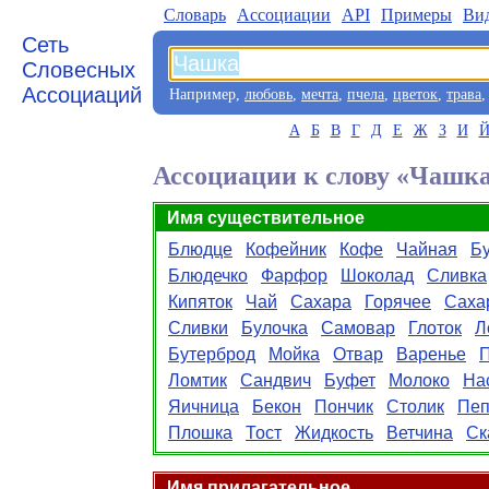
Словарь
Aссоциации
API
Примеры
Ви
Сеть
Словесных
Ассоциаций
Например,
любовь
,
мечта
,
пчела
,
цветок
,
трава
А
Б
В
Г
Д
Е
Ж
З
И
Ассоциации к слову «Чашк
Имя существительное
Блюдце
Кофейник
Кофе
Чайная
Б
Блюдечко
Фарфор
Шоколад
Сливка
Кипяток
Чай
Сахара
Горячее
Саха
Сливки
Булочка
Самовар
Глоток
Л
Бутерброд
Мойка
Отвар
Варенье
П
Ломтик
Сандвич
Буфет
Молоко
На
Яичница
Бекон
Пончик
Столик
Пеп
Плошка
Тост
Жидкость
Ветчина
Ск
Имя прилагательное