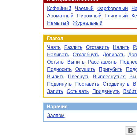
Кофейный
Чаемый
Фарфоровый
Ч
Ароматный
Пирожный
Глиняный
Ке
Немытый
Журнальный
Глагол
Чаять
Разлить
Отставить
Налить
Р
Наливать
Отхлебнуть
Допивать
Доп
Остыть
Выпить
Расставлять
Поднес
Подносить
Осушить
Пригубить
Подо
Вылить
Плеснуть
Выплеснуться
Вы
Подвинуть
Поставить
Отодвинуть
В
Запить
Остывать
Придвинуть
Взбит
Наречие
Залпом