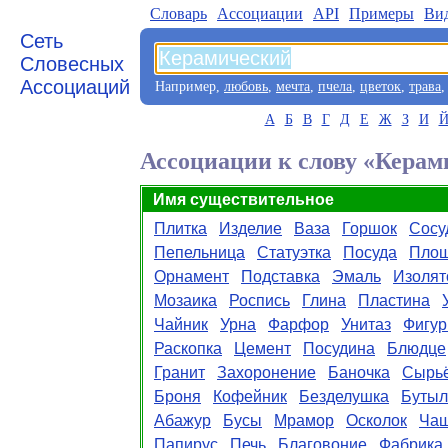
Словарь
Aссоциации
API
Примеры
Ви
Сеть
Словесных
Ассоциаций
Например,
любовь
,
мечта
,
пчела
,
цветок
,
трава
А
Б
В
Г
Д
Е
Ж
З
И
Ассоциации к слову «Кера
Имя существительное
Плитка
Изделие
Ваза
Горшок
Сосу
Пепельница
Статуэтка
Посуда
Пло
Орнамент
Подставка
Эмаль
Изолят
Мозаика
Роспись
Глина
Пластина
Чайник
Урна
Фарфор
Унитаз
Фигур
Раскопка
Цемент
Посудина
Блюдце
Гранит
Захоронение
Баночка
Сырь
Броня
Кофейник
Безделушка
Бутыл
Абажур
Бусы
Мрамор
Осколок
Ча
Папирус
Печь
Благовоние
Фабрика