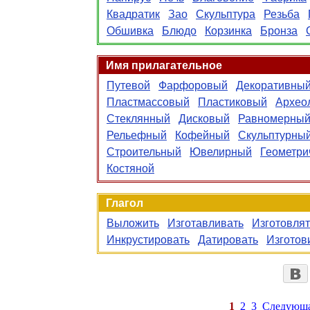
Квадратик
Зао
Скульптура
Резьба
Обшивка
Блюдо
Корзинка
Бронза
Имя прилагательное
Путевой
Фарфоровый
Декоративны
Пластмассовый
Пластиковый
Архео
Стеклянный
Дисковый
Равномерны
Рельефный
Кофейный
Скульптурны
Строительный
Ювелирный
Геометри
Костяной
Глагол
Выложить
Изготавливать
Изготовлят
Инкрустировать
Датировать
Изготов
1
2
3
Следующ