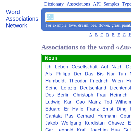
Dictionary
Associations
API
Samples
Type
Word
Associations
Network
For example,
love
,
dream
,
bee
,
flower
,
grass
,
paint
A
B
C
D
E
F
G
Associations to the word «Zu
Noun
Ich
Leben
Gesellschaft
Auf
Nach
D
Als
Philipp
Der
Das
Bis
Nur
Tun
Humboldt
Theodor
Friedrich
Wien
H
Seine
Leipzig
Deutschland
Liechtens
Des
Berlin
Christoph
Frau
Heinrich
Ludwig
Karl
Gao
Mainz
Tod
Wilhel
Eduard
Er
Halle
Franz
Ernst
Ding
Cantata
Pas
Gerhard
Hermann
Coun
Jakob
Wolfgang
Kurdistan
Chavez
E
Gar
Leopold
Kraft
Joachim
Hua
Gut