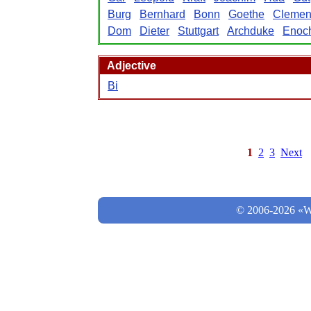
Burg
Bernhard
Bonn
Goethe
Clemen
Dom
Dieter
Stuttgart
Archduke
Enoc
Adjective
Bi
1
2
3
Next
© 2006-2026 «Wo