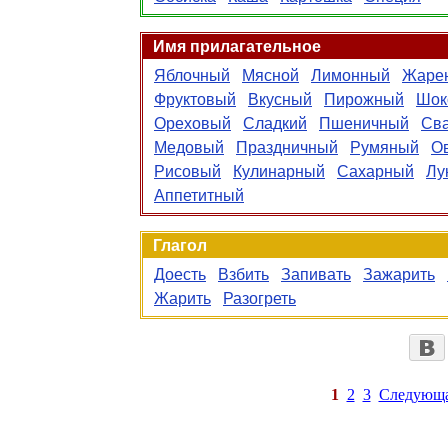
Имя прилагательное
Яблочный
Мясной
Лимонный
Жаре
Фруктовый
Вкусный
Пирожный
Шок
Ореховый
Сладкий
Пшеничный
Св
Медовый
Праздничный
Румяный
О
Рисовый
Кулинарный
Сахарный
Лу
Аппетитный
Глагол
Доесть
Взбить
Запивать
Зажарить
Жарить
Разогреть
1
2
3
Следующ