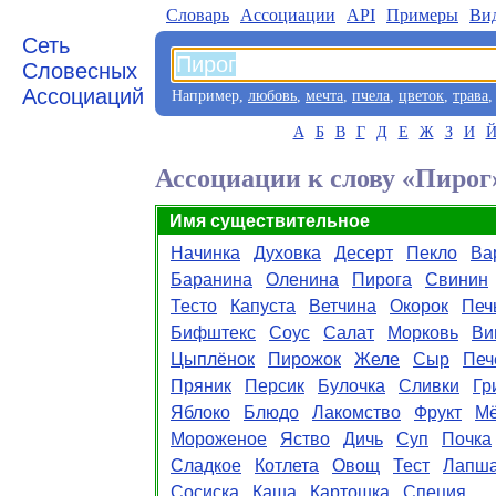
Словарь
Aссоциации
API
Примеры
Ви
Сеть
Словесных
Ассоциаций
Например,
любовь
,
мечта
,
пчела
,
цветок
,
трава
А
Б
В
Г
Д
Е
Ж
З
И
Ассоциации к слову «Пирог
Имя существительное
Начинка
Духовка
Десерт
Пекло
Ва
Баранина
Оленина
Пирога
Свинин
Тесто
Капуста
Ветчина
Окорок
Печ
Бифштекс
Соус
Салат
Морковь
Ви
Цыплёнок
Пирожок
Желе
Сыр
Печ
Пряник
Персик
Булочка
Сливки
Гр
Яблоко
Блюдо
Лакомство
Фрукт
М
Мороженое
Яство
Дичь
Суп
Почка
Сладкое
Котлета
Овощ
Тест
Лапш
Сосиска
Каша
Картошка
Специя