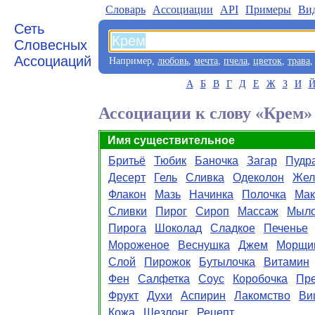
Словарь
Aссоциации
API
Примеры
Ви
Сеть
Словесных
Ассоциаций
Например,
любовь
,
мечта
,
пчела
,
цветок
,
трава
А
Б
В
Г
Д
Е
Ж
З
И
Ассоциации к слову «Крем»
Имя существительное
Бритьё
Тюбик
Баночка
Загар
Пудр
Десерт
Гель
Сливка
Одеколон
Жел
Флакон
Мазь
Начинка
Полочка
Мак
Сливки
Пирог
Сироп
Массаж
Мыл
Пирога
Шоколад
Сладкое
Печенье
Мороженое
Веснушка
Джем
Морщи
Слой
Пирожок
Бутылочка
Витамин
Фен
Салфетка
Соус
Коробочка
Пре
Фрукт
Духи
Аспирин
Лакомство
Ви
Кожа
Шезлонг
Рецепт