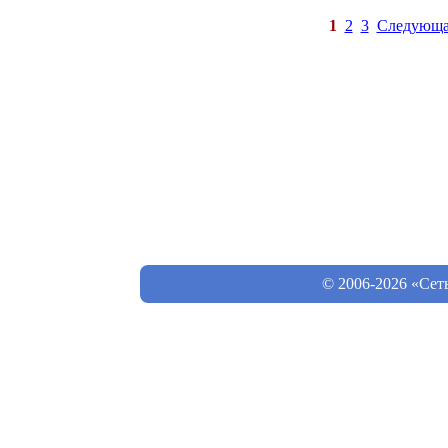
1
2
3
Следующа
© 2006-2026 «Сет