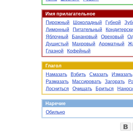
Имя прилагательное
Пирожный
Шоколадный
Губной
Зуб
Лимонный
Питательный
Кондитерск
Яблочный
Банановый
Ореховый
Од
Душистый
Махровый
Ароматный
Ж
Глазной
Кофейный
Глагол
Намазать
Взбить
Смазать
Измазать
Размазать
Массировать
Загорать
Р
Лосниться
Очищать
Бриться
Нанос
Наречие
Обильно