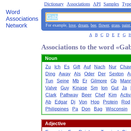
Dictionary
Associations
API
Samples
Type
Word
Associations
Network
For example,
love
,
dream
,
bee
,
flower
,
grass
,
paint
A
B
C
D
E
F
G
Associations to the word «Ga
Noun
Zu
Ich
Es
Gift
Auf
Nach
Nur
Chav
Ding
Away
Als
Oder
Der
Sexton
A
Tun
Seine
Mb
Er
Gilmore
Gb
Man
Valve
Guy
Kinase
Sm
Ion
Gut
Ja
Clark
Pathway
Beer
Chef
Kim
Activ
Ab
Edgar
Dj
Von
Hop
Protein
Rod
Philippines
Pa
Don
Bag
Wisconsin
Adjective