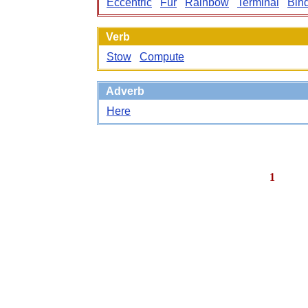
Eccentric
Fur
Rainbow
Terminal
Bin
Verb
Stow
Compute
Adverb
Here
1