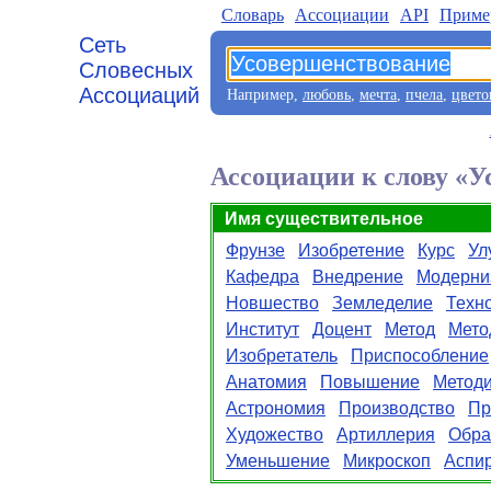
Словарь
Aссоциации
API
Приме
Сеть
Словесных
Ассоциаций
Например,
любовь
,
мечта
,
пчела
,
цвето
Ассоциации к слову «
Имя существительное
Фрунзе
Изобретение
Курс
Ул
Кафедра
Внедрение
Модерни
Новшество
Земледелие
Техн
Институт
Доцент
Метод
Мето
Изобретатель
Приспособление
Анатомия
Повышение
Метод
Астрономия
Производство
Пр
Художество
Артиллерия
Обра
Уменьшение
Микроскоп
Аспи