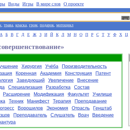
ры
Виды
Игры
В мире слов
О проекте
к
,
трава
,
краска
,
гром
,
подарок
,
мотоцикл
А
Б
В
Г
Д
Е
Ж
З
И
Й
К
Л
М
Н
О
П
Р
С
Т
У
Ф
Х
Ц
Усовершенствование»
учшение
Хирургия
Учёба
Производительность
зация
Коренная
Академия
Конструкция
Патент
ология
Заведующий
Увеличение
Внесение
да
Специализация
Разработка
Состав
Расширение
Модификация
Факультет
Училище
ика
Техник
Манифест
Терапия
Преподавание
огресс
Ворошилов
Экономия
Отрасль
Генштаб
зцов
Преподаватель
Слушатель
Врач
Введение
рантура