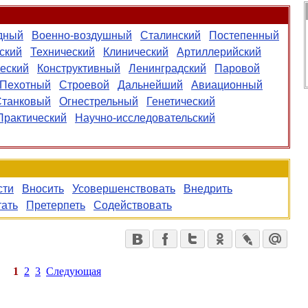
дный
Военно-воздушный
Сталинский
Постепенный
ский
Технический
Клинический
Артиллерийский
еский
Конструктивный
Ленинградский
Паровой
Пехотный
Строевой
Дальнейший
Авиационный
Станковый
Огнестрельный
Генетический
Практический
Научно-исследовательский
сти
Вносить
Усовершенствовать
Внедрить
тать
Претерпеть
Содействовать
1
2
3
Следующая