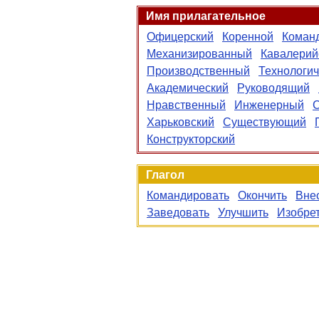
Имя прилагательное
Офицерский
Коренной
Коман
Механизированный
Кавалерий
Производственный
Технологич
Академический
Руководящий
Нравственный
Инженерный
Харьковский
Существующий
Конструкторский
Глагол
Командировать
Окончить
Вне
Заведовать
Улучшить
Изобре