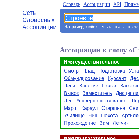
Словарь
Aссоциации
API
Приме
Сеть
Словесных
Ассоциаций
Например,
любовь
,
мечта
,
пчела
,
цвето
Ассоциации к слову «С
Имя существительное
Смотр
Плац
Подготовка
Уст
Обмундирование
Курсант
Дес
Леса
Занятие
Полка
Заготов
Вывоз
Заместитель
Дисципли
Лес
Усовершенствование
Ше
Марш
Караул
Старшина
Сви
Училище
Чин
Пехота
Артилл
Прохождение
Зам
Лётчик
Имя прилагательное