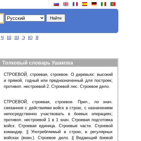
Ч
Ш
Щ
Э
Ю
Я
Толковый словарь Ушакова
СТРОЕВОЙ, строевая, строевое. О деревьях: высокий
и прямой, годный или предназначенный для построек;
противоп. нестроевой 2. Строевой лес. Строевое дело.
СТРОЕВОЙ, строевая, строевое. Прил., по знач.
связанное с действиями войск в строю, с назначением
непосредственно участвовать в боевых операциях;
противоп. нестроевой 1 в 1 знач. Строевая подготовка
войск. Строевая единица. Строевые части. Строевой
командир. || Употребляемый в строю, в регулярных
войсках (воен.). Строевое дело. || Ведающий боевой