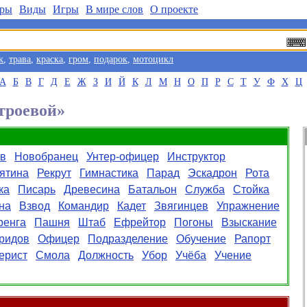
ры
Виды
Игры
В мире слов
О проекте
к
,
трава
,
краска
,
гром
,
подарок
,
мотоцикл
А
Б
В
Г
Д
Е
Ж
З
И
Й
К
Л
М
Н
О
П
Р
С
Т
У
Ф
Х
Ц
троевой»
ав
Новобранец
Унтер-офицер
Инструктор
ятина
Рекрут
Гимнастика
Парад
Эскадрон
Рота
ка
Писарь
Древесина
Батальон
Служба
Стойка
на
Взвод
Командир
Кадет
Звягинцев
Упражнение
ренга
Пашня
Штаб
Ефрейтор
Погоны
Взыскание
ридов
Офицер
Подразделение
Обучение
Рапорт
ерист
Смола
Должность
Убор
Учёба
Учение