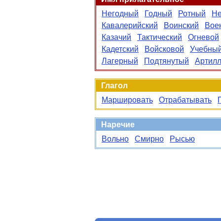
Негодный
Годный
Ротный
Не
Кавалерийский
Воинский
Вое
Казачий
Тактический
Огневой
Кадетский
Войсковой
Учебны
Лагерный
Подтянутый
Артилл
Глагол
Маршировать
Отрабатывать
Наречие
Вольно
Смирно
Рысью