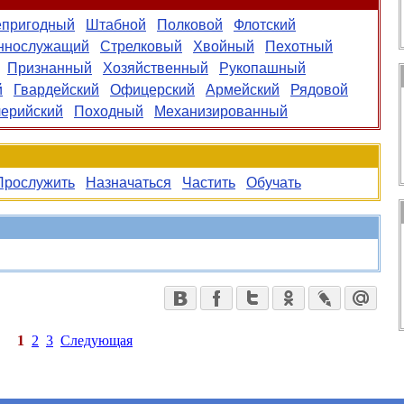
пригодный
Штабной
Полковой
Флотский
ннослужащий
Стрелковый
Хвойный
Пехотный
Признанный
Хозяйственный
Рукопашный
й
Гвардейский
Офицерский
Армейский
Рядовой
ерийский
Походный
Механизированный
Прослужить
Назначаться
Частить
Обучать
1
2
3
Следующая