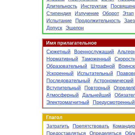
Длительность
Инструктаж
Посвящен
Стипендия
Излучение
Оборот
Этап
Испытание
Продолжительность
Заез
Допуск
Эшелон
Имя прилагательное
Сюжетный
Военнослужащий
Альтер
Нормативный
Таможенный
Скорост
Образовательный
Штрафной
Воинск
Ускоренный
Испытательный
Правов
Последовательный
Астрономический
Вступительный
Повторный
Определ
Атмосферный
Дальнейший
Обязате
Электромагнитный
Предусмотренный
Глагол
Затратить
Препятствовать
Командир
Предоставляться
Определяться
Обл