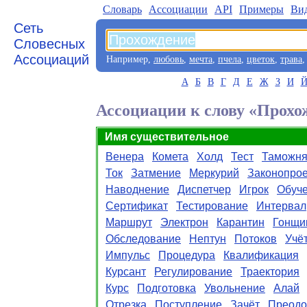
Словарь
Aссоциации
API
Примеры
Ви
Сеть
Словесных
Ассоциаций
Например,
любовь
,
мечта
,
пчела
,
цветок
,
трава
А
Б
В
Г
Д
Е
Ж
З
И
Ассоциации к слову «Прохо
Имя существительное
Венера
Комета
Холд
Тест
Таможн
Ток
Затмение
Меркурий
Законопрое
Наводнение
Диспетчер
Игрок
Обуч
Сертификат
Тестирование
Интервал
Маршрут
Электрон
Карантин
Гонщи
Обследование
Нептун
Потоков
Учё
Импульс
Процедура
Квалификация
Курсант
Регулирование
Траектория
Курс
Подготовка
Увольнение
Алай
Отрезка
Поступление
Зачёт
Преодо