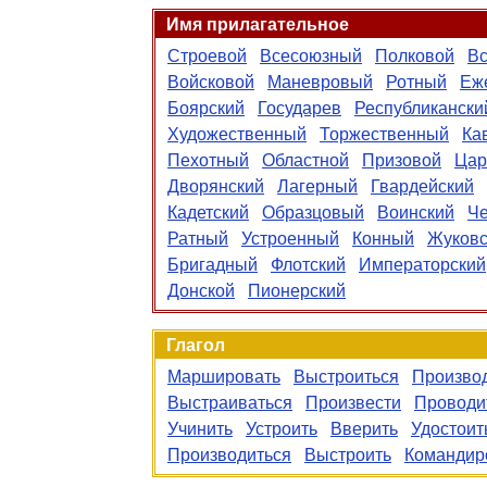
Имя прилагательное
Строевой
Всесоюзный
Полковой
Вс
Войсковой
Маневровый
Ротный
Еж
Боярский
Государев
Республикански
Художественный
Торжественный
Ка
Пехотный
Областной
Призовой
Цар
Дворянский
Лагерный
Гвардейский
Кадетский
Образцовый
Воинский
Ч
Ратный
Устроенный
Конный
Жуковс
Бригадный
Флотский
Императорский
Донской
Пионерский
Глагол
Маршировать
Выстроиться
Произво
Выстраиваться
Произвести
Проводи
Учинить
Устроить
Вверить
Удостоит
Производиться
Выстроить
Командир