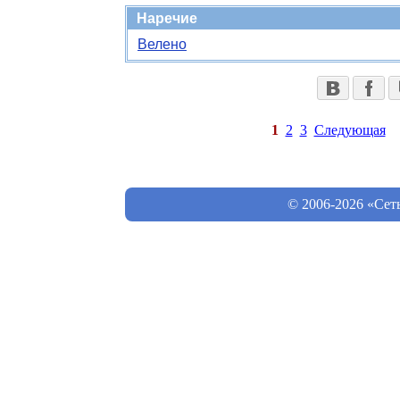
Наречие
Велено
1
2
3
Следующая
© 2006-2026 «Сет