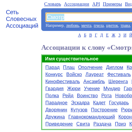
Словарь
Aссоциации
API
Примеры
Ви
Сеть
Словесных
Ассоциаций
Например,
любовь
,
мечта
,
пчела
,
цветок
,
трава
А
Б
В
Г
Д
Е
Ж
З
И
Ассоциации к слову «Смотр
Имя существительное
Парад
Плац
Ополчение
Диплом
Кр
Конкурс
Войско
Лауреат
Фестиваль
Кинофестиваль
Ансамбль
Шеренга
Гвардия
Жюри
Учение
Мундир
Гар
Полка
Рейд
Воинство
Рота
Новобр
Парадное
Эскадра
Кадет
Государь
Дворянин
Кутузов
Построение
Рюр
Дружина
Главнокомандующий
Корон
Приведение
Свита
Раздача
Приз
К