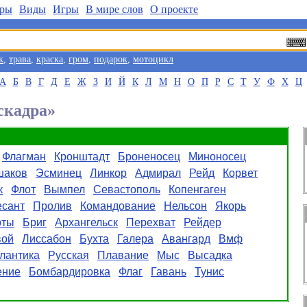
ры
Виды
Игры
В мире слов
О проекте
к
,
трава
,
краска
,
гром
,
подарок
,
мотоцикл
А
Б
В
Г
Д
Е
Ж
З
И
Й
К
Л
М
Н
О
П
Р
С
Т
У
Ф
Х
Ц
скадра»
Флагман
Кронштадт
Броненосец
Миноносец
шаков
Эсминец
Линкор
Адмирал
Рейд
Корвет
к
Флот
Вымпел
Севастополь
Копенгаген
есант
Пролив
Командование
Нельсон
Якорь
рты
Бриг
Архангельск
Перехват
Рейдер
вой
Лиссабон
Бухта
Галера
Авангард
Вмф
лантика
Русская
Плавание
Мыс
Высадка
ение
Бомбардировка
Флаг
Гавань
Тунис