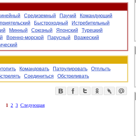
инейный
Средиземный
Паучий
Командующий
приятельский
Быстроходный
Истребительный
кий
Минный
Союзный
Японский
Турецкий
й
Военно-морской
Парусный
Вражеский
ический
топить
Командовать
Патрулировать
Отплыть
стрелять
Соединиться
Обстреливать
1
2
3
Следующая