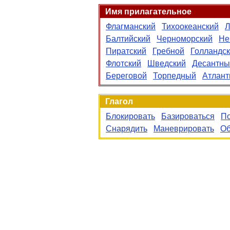
Имя прилагательное
Флагманский
Тихоокеанский
Л
Балтийский
Черноморский
Не
Пиратский
Гребной
Голландс
Флотский
Шведский
Десантны
Береговой
Торпедный
Атлант
Глагол
Блокировать
Базироваться
По
Снарядить
Маневрировать
Об