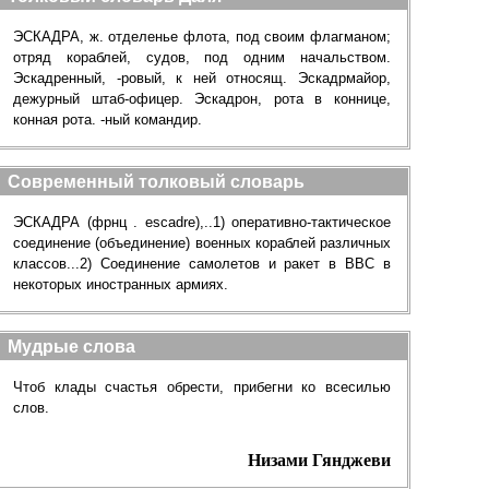
ЭСКАДРА, ж. отделенье флота, под своим флагманом;
отряд кораблей, судов, под одним начальством.
Эскадренный, -ровый, к ней относящ. Эскадрмайор,
дежурный штаб-офицер. Эскадрон, рота в коннице,
конная рота. -ный командир.
Современный толковый словарь
ЭСКАДРА (фрнц . escadre),..1) оперативно-тактическое
соединение (объединение) военных кораблей различных
классов...2) Соединение самолетов и ракет в ВВС в
некоторых иностранных армиях.
Мудрые слова
Чтоб клады счастья обрести, прибегни ко всесилью
слов.
Низами Гянджеви