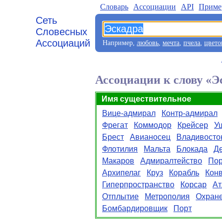
Словарь
Aссоциации
API
Приме
Сеть
Словесных
Ассоциаций
Например,
любовь
,
мечта
,
пчела
,
цвето
Ассоциации к слову «Э
Имя существительное
Вице-адмирал
Контр-адмирал
Фрегат
Коммодор
Крейсер
У
Брест
Авианосец
Владивосто
Флотилия
Мальта
Блокада
Д
Макаров
Адмиралтейство
По
Архипелаг
Круз
Корабль
Кон
Гиперпространство
Корсар
Ат
Отплытие
Метрополия
Охран
Бомбардировщик
Порт