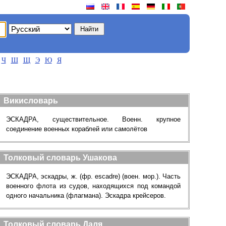
Ч
Ш
Щ
Э
Ю
Я
Викисловарь
ЭСКАДРА, существительное. Военн. крупное
соединение военных кораблей или самолётов
Толковый словарь Ушакова
ЭСКАДРА, эскадры, ж. (фр. escadre) (воен. мор.). Часть
военного флота из судов, находящихся под командой
одного начальника (флагмана). Эскадра крейсеров.
Толковый словарь Даля