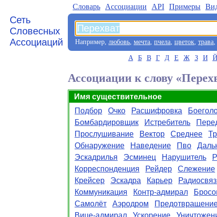
Словарь
Aссоциации
API
Примеры
Ви
Сеть
Словесных
Ассоциаций
Например,
любовь
,
мечта
,
пчела
,
цветок
,
трава
А
Б
В
Г
Д
Е
Ж
З
И
Ассоциации к слову «Перех
Имя существительное
Подбор
Очко
Расшифровка
Боегол
Бомбардировщик
Истребитель
Пере
Прослушивание
Вектор
Среднее
Тр
Обнаружение
Наведение
Пво
Даль
Эскадрилья
Эсминец
Нарушитель
Р
Корреспонденция
Рейдер
Слежение
Крейсер
Эскадра
Карьер
Радиосвяз
Коммуникация
Контр-адмирал
Бросо
Самолёт
Аэродром
Предотвращени
Вице-адмирал
Ускорение
Уничтожен