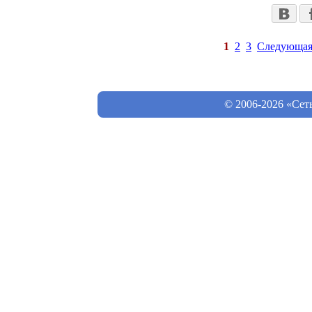
1
2
3
Следующа
© 2006-2026 «Сет