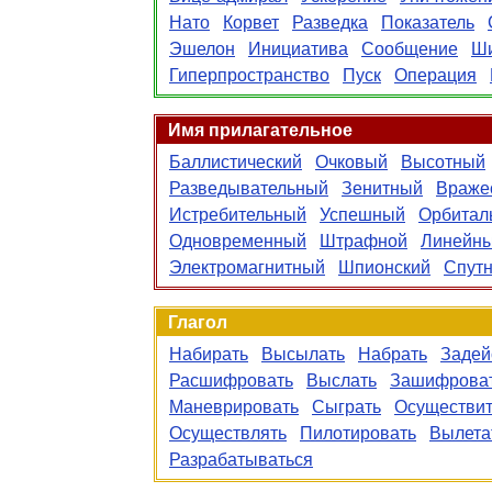
Нато
Корвет
Разведка
Показатель
Эшелон
Инициатива
Сообщение
Ш
Гиперпространство
Пуск
Операция
Имя прилагательное
Баллистический
Очковый
Высотный
Разведывательный
Зенитный
Враже
Истребительный
Успешный
Орбитал
Одновременный
Штрафной
Линейн
Электромагнитный
Шпионский
Спут
Глагол
Набирать
Высылать
Набрать
Задей
Расшифровать
Выслать
Зашифрова
Маневрировать
Сыграть
Осуществи
Осуществлять
Пилотировать
Вылета
Разрабатываться