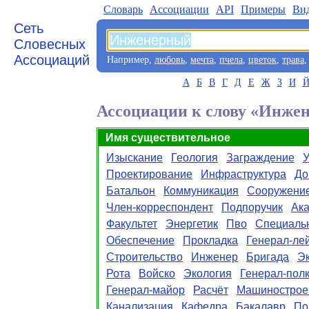
Словарь
Aссоциации
API
Примеры
Ви
Сеть
Словесных
Ассоциаций
Например,
любовь
,
мечта
,
пчела
,
цветок
,
трава
А
Б
В
Г
Д
Е
Ж
З
И
Ассоциации к слову «Инже
Имя существительное
Изыскание
Геология
Заграждение
Проектирование
Инфраструктура
До
Батальон
Коммуникация
Сооружени
Член-корреспондент
Подпоручик
Ак
Факультет
Энергетик
Пво
Специаль
Обеспечение
Прокладка
Генерал-ле
Строительство
Инженер
Бригада
Э
Рота
Войско
Экология
Генерал-пол
Генерал-майор
Расчёт
Машинострое
Канализация
Кафедра
Бакалавр
По