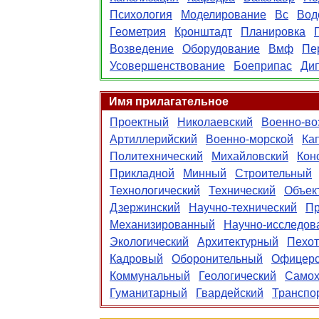
Психология
Моделирование
Вс
Вод
Геометрия
Кронштадт
Планировка
Возведение
Оборудование
Вмф
Пе
Усовершенствование
Боеприпас
Ди
Имя прилагательное
Проектный
Николаевский
Военно-в
Артиллерийский
Военно-морской
Ка
Политехнический
Михайловский
Кон
Прикладной
Минный
Строительный
Технологический
Технический
Объек
Дзержинский
Научно-технический
Пр
Механизированный
Научно-исследов
Экологический
Архитектурный
Пехо
Кадровый
Оборонительный
Офицерс
Коммунальный
Геологический
Само
Гуманитарный
Гвардейский
Транспо