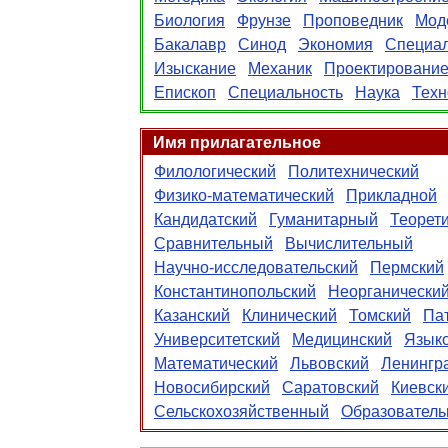
Биология
Фрунзе
Проповедник
Мод
Бакалавр
Синод
Экономия
Специа
Изыскание
Механик
Проектировани
Епископ
Специальность
Наука
Техн
Имя прилагательное
Филологический
Политехнический
Физико-математический
Прикладной
Кандидатский
Гуманитарный
Теорет
Сравнительный
Вычислительный
Научно-исследовательский
Пермский
Константинопольский
Неорганически
Казанский
Клинический
Томский
Па
Университетский
Медицинский
Язык
Математический
Львовский
Ленингр
Новосибирский
Саратовский
Киевск
Сельскохозяйственный
Образовател