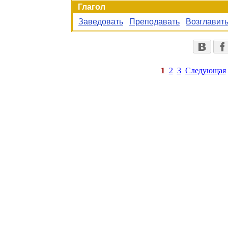
Глагол
Заведовать
Преподавать
Возглавит
1
2
3
Следующая