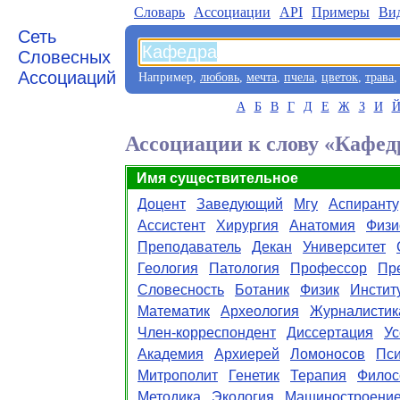
Словарь
Aссоциации
API
Примеры
Ви
Сеть
Словесных
Ассоциаций
Например,
любовь
,
мечта
,
пчела
,
цветок
,
трава
А
Б
В
Г
Д
Е
Ж
З
И
Ассоциации к слову «Кафед
Имя существительное
Доцент
Заведующий
Мгу
Аспиранту
Ассистент
Хирургия
Анатомия
Физи
Преподаватель
Декан
Университет
Геология
Патология
Профессор
Пр
Словесность
Ботаник
Физик
Инстит
Математик
Археология
Журналистик
Член-корреспондент
Диссертация
Ус
Академия
Архиерей
Ломоносов
Пси
Митрополит
Генетик
Терапия
Фило
Методика
Экология
Машиностроени