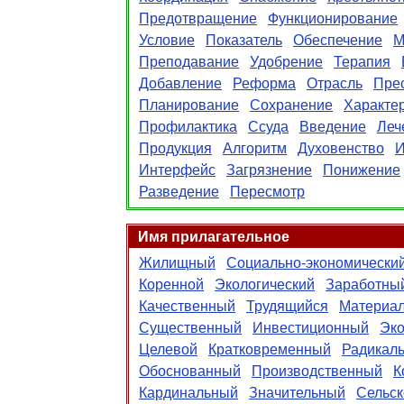
Предотвращение
Функционирование
Условие
Показатель
Обеспечение
М
Преподавание
Удобрение
Терапия
Добавление
Реформа
Отрасль
Пре
Планирование
Сохранение
Характе
Профилактика
Ссуда
Введение
Леч
Продукция
Алгоритм
Духовенство
И
Интерфейс
Загрязнение
Понижение
Разведение
Пересмотр
Имя прилагательное
Жилищный
Социально-экономически
Коренной
Экологический
Заработны
Качественный
Трудящийся
Материа
Существенный
Инвестиционный
Эко
Целевой
Кратковременный
Радикал
Обоснованный
Производственный
К
Кардинальный
Значительный
Сельск