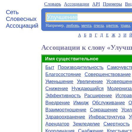
Словарь
Aссоциации
API
Примеры
Ви
Сеть
Словесных
Ассоциаций
Например,
любовь
,
мечта
,
пчела
,
цветок
,
трава
А
Б
В
Г
Д
Е
Ж
З
И
Ассоциации к слову «Улуч
Имя существительное
Быт
Производительность
Самочувст
Благосостояние
Совершенствование
Уменьшение
Увеличение
Усовершен
Снижение
Нуждающийся
Модерниза
Эффективность
Расширение
Исправ
Внедрение
Имидж
Обслуживание
О
Взаимоотношение
Сокращение
Усил
Здравоохранение
Инфраструктура
У
Арендатор
Земледелие
Смертность
Координация
Снабжение
Крестьянст