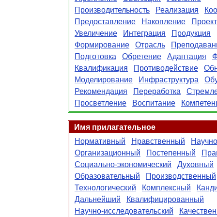
Производительность
Реализация
Ко
Предоставление
Накопление
Проек
Увеличение
Интеграция
Продукция
Формирование
Отрасль
Преподаван
Подготовка
Обретение
Адаптация
Ф
Квалификация
Противодействие
Об
Моделирование
Инфраструктура
Об
Рекомендация
Переработка
Стремл
Просветление
Воспитание
Компетен
Имя прилагательное
Нормативный
Нравственный
Научно
Организационный
Постепенный
Пра
Социально-экономический
Духовный
Образовательный
Производственный
Технологический
Комплексный
Канд
Дальнейший
Квалифицированный
Научно-исследовательский
Качестве