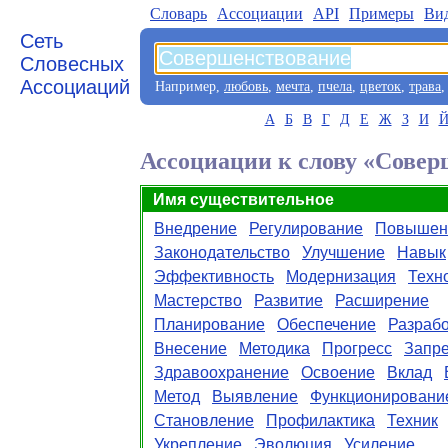
Словарь
Aссоциации
API
Примеры
Ви
Сеть
Словесных
Ассоциаций
Например,
любовь
,
мечта
,
пчела
,
цветок
,
трава
А
Б
В
Г
Д
Е
Ж
З
И
Ассоциации к слову «Совер
Имя существительное
Внедрение
Регулирование
Повышен
Законодательство
Улучшение
Навык
Эффективность
Модернизация
Техн
Мастерство
Развитие
Расширение
Планирование
Обеспечение
Разрабо
Внесение
Методика
Прогресс
Запр
Здравоохранение
Освоение
Вклад
Метод
Выявление
Функционировани
Становление
Профилактика
Техник
Укрепление
Эволюция
Усиление