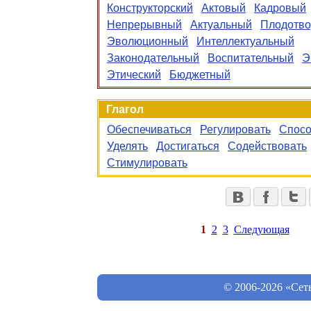
Конструкторский
Актовый
Кадровый
Непрерывный
Актуальный
Плодотв
Эволюционный
Интеллектуальный
Законодательный
Воспитательный
Э
Этический
Бюджетный
Глагол
Обеспечиваться
Регулировать
Спосо
Уделять
Достигаться
Содействовать
Стимулировать
1
2
3
Следующая
© 2006-2026 «Сет