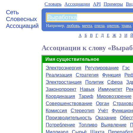
Словарь
Aссоциации
API
Примеры
Ви
Сеть
Словесных
Ассоциаций
Например,
любовь
,
мечта
,
пчела
,
цветок
,
трава
А
Б
В
Г
Д
Е
Ж
З
И
Ассоциации к слову «Выраб
Имя существительное
Электроэнергия
Регулирование
Гэс
Реализация
Стратегия
Функция
Реф
Электростанция
Политик
Сфера
Зд
Законопроект
Навык
Иммунитет
Ре
Координация
Тариф
Мировоззрение
Совершенствование
Орган
Страхов
Комиссия
Стереотип
Учёт
Функцион
Производительность
Оказание
Обес
Потребление
Топливо
Выявление
П
Миллиард
Сырьё
Шахта
Переработ