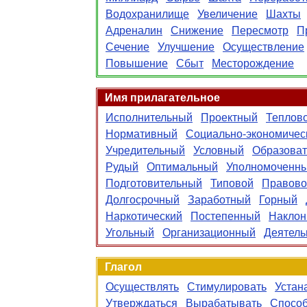
Водохранилище
Увеличение
Шахты
Адреналин
Снижение
Пересмотр
П
Сечение
Улучшение
Осуществление
Повышение
Сбыт
Месторождение
Имя прилагательное
Исполнительный
Проектный
Теплов
Нормативный
Социально-экономичес
Учредительный
Условный
Образова
Рудый
Оптимальный
Уполномоченн
Подготовительный
Типовой
Правово
Долгосрочный
Заработный
Горный
Наркотический
Постепенный
Накло
Угольный
Организационный
Деятел
Глагол
Осуществлять
Стимулировать
Устан
Утверждаться
Вырабатывать
Способ