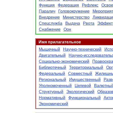
Функция
Федерация
Рефлекс
Осво
Паралич
Головокружение
Мероприя
Внедрение
Министерство
Ликвидаци
Спецслужба
Выдача
Рвота
Эффект
Снабжение
Оон
Имя прилагательное
Мышечный
Научно-технический
Исп
Двигательный
Научно-исследователь
Социально-экономический
Правоохра
Библиотечный
Территориальный
Ор
Федеральный
Совместный
Жилищн
Региональный
Имущественный
Разв
Уполномоченный
Целевой
Валютны
Структурный
Экологический
Образо
Нормативный
Функциональный
Акто
Экономический