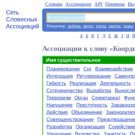
Словарь
Aссоциации
API
Примеры
Ви
Сеть
Словесных
Ассоциаций
Например,
любовь
,
мечта
,
пчела
,
цветок
,
трава
А
Б
В
Г
Д
Е
Ж
З
И
Ассоциации к слову «Коорд
Имя существительное
Планирование
Снг
Взаимодействие
Интеграция
Регулирование
Самоупр
Гибкость
Реализация
Деятельность
Сотрудничество
Выработка
Выносли
Терроризм
Орган
Секретариат
Функ
Нарушение
Преступность
Здравоох
Действие
Объединение
Законодател
Совершенствование
Предотвращени
Разработка
Организация
Содействи
Улучшение
Ведомство
Занятость
П