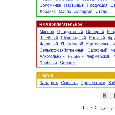
Соломинка
Пастбище
Продукция
Б
Добавка
Масло
Аллергия
Стадо
Имя прилагательное
Мясной
Продуктовый
Овощной
Кон
Швейный
Шоколадный
Рогатый
Фр
Жареный
Племенной
Картофельный
Сельскохозяйственный
Сахарный
М
Алкогольный
Рыбный
Фермерский
Хлебный
Свиной
Глагол
Зажарить
Смесить
Прорезаться
Взб
1
2
3
Следующа