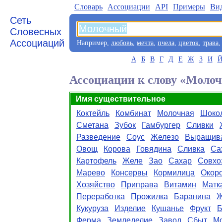
Словарь
Aссоциации
API
Примеры
Ви
Сеть
Словесных
Ассоциаций
Например,
любовь
,
мечта
,
пчела
,
цветок
,
трава
А
Б
В
Г
Д
Е
Ж
З
И
Ассоциации к слову «Моло
Имя существительное
Коктейль
Комбинат
Молочная
Шоко
Сметана
Зубок
Гамбургер
Сливки
Разведение
Соус
Железо
Выращив
Овощ
Корова
Говядина
Сливка
Са
Картофель
Желе
Зао
Сахар
Совхо
Марево
Консервы
Кормилица
Окор
Хозяйство
Приправа
Витамин
Матк
Переработка
Прожилка
Баранина
Ж
Кукуруза
Изделие
Кушанье
Фрукт
Б
Ферма
Земледелие
Завод
Сбыт
М