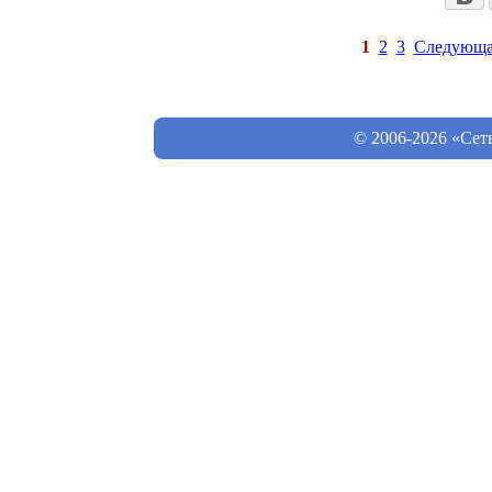
1
2
3
Следующа
© 2006-2026 «Сет