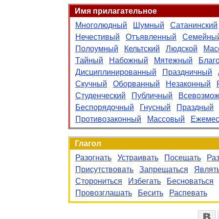
Имя прилагательное
Многолюдный
Шумный
Сатанинский
Нечестивый
Отъявленный
Семейны
Полоумный
Кельтский
Людской
Мас
Тайный
Набожный
Мятежный
Благ
Дисциплинированный
Праздничный
Скучный
Оборванный
Незаконный
Студенческий
Публичный
Всевозмо
Беспорядочный
Гнусный
Праздный
Противозаконный
Массовый
Ежемес
Глагол
Разогнать
Устраивать
Посещать
Раз
Присутствовать
Запрещаться
Являт
Сторониться
Избегать
Бесноваться
Провозглашать
Бесить
Распевать