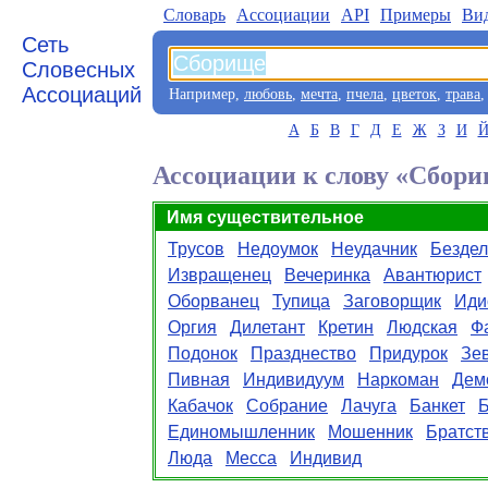
Словарь
Aссоциации
API
Примеры
Ви
Сеть
Словесных
Ассоциаций
Например,
любовь
,
мечта
,
пчела
,
цветок
,
трава
А
Б
В
Г
Д
Е
Ж
З
И
Ассоциации к слову «Сбор
Имя существительное
Трусов
Недоумок
Неудачник
Бездел
Извращенец
Вечеринка
Авантюрист
Оборванец
Тупица
Заговорщик
Иди
Оргия
Дилетант
Кретин
Людская
Ф
Подонок
Празднество
Придурок
Зе
Пивная
Индивидуум
Наркоман
Дем
Кабачок
Собрание
Лачуга
Банкет
Единомышленник
Мошенник
Братст
Люда
Месса
Индивид