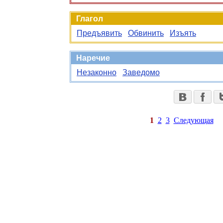
Глагол
Предъявить
Обвинить
Изъять
Наречие
Незаконно
Заведомо
1
2
3
Следующая