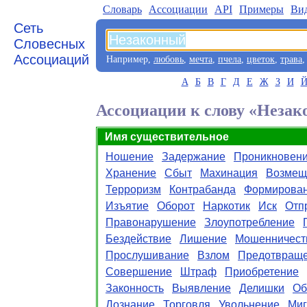
Словарь
Aссоциации
API
Примеры
Ви
Сеть
Словесных
Ассоциаций
Например,
любовь
,
мечта
,
пчела
,
цветок
,
трава
А
Б
В
Г
Д
Е
Ж
З
И
Ассоциации к слову «Неза
Имя существительное
Ношение
Задержание
Проникновен
Хранение
Сбыт
Махинация
Возмещ
Терроризм
Контрабанда
Формирова
Изъятие
Оборот
Наркотик
Иск
Отп
Правонарушение
Злоупотребление
Бездействие
Лишение
Мошенничест
Прослушивание
Взлом
Предотвращ
Совершение
Штраф
Приобретение
Законность
Выявление
Делишки
Об
Дознание
Торговля
Увольнение
Миг