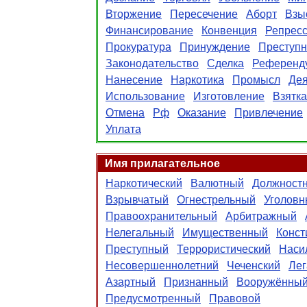
Вторжение
Пересечение
Аборт
Взы
Финансирование
Конвенция
Репрес
Прокуратура
Принуждение
Преступн
Законодательство
Сделка
Референд
Нанесение
Наркотика
Промысл
Де
Использование
Изготовление
Взятка
Отмена
Рф
Оказание
Привлечение
Уплата
Имя прилагательное
Наркотический
Валютный
Должност
Взрывчатый
Огнестрельный
Уголовн
Правоохранительный
Арбитражный
Нелегальный
Имущественный
Конст
Преступный
Террористический
Наси
Несовершеннолетний
Чеченский
Ле
Азартный
Признанный
Вооружённы
Предусмотренный
Правовой