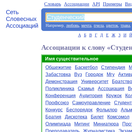
Словарь
Aссоциации
API
Примеры
Ви
Сеть
Словесных
Ассоциаций
Например,
любовь
,
мечта
,
пчела
,
цветок
,
трава
А
Б
В
Г
Д
Е
Ж
З
И
Ассоциации к слову «Студе
Имя существительное
Общежитие
Баскетбол
Стипендия
М
Забастовка
Вуз
Городок
Мгу
Актив
Демонстрация
Университет
Братств
Поликлиника
Скамья
Ассоциация
В
Конференция
Аудитория
Кружок
Ко
Профсоюз
Самоуправление
Студент
Конкурс
Беспорядок
Фольклор
Альм
Братия
Дискотека
Билет
Комсомол
Олимпиада
Митинг
Миниатюра
Про
Преподаватель
Журналистика
Экзам