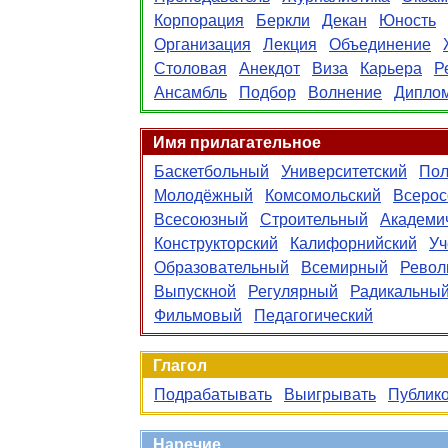
Корпорация
Беркли
Декан
Юность
Организация
Лекция
Объединение
Столовая
Анекдот
Виза
Карьера
Р
Ансамбль
Подбор
Волнение
Дипло
Имя прилагательное
Баскетбольный
Университетский
Пол
Молодёжный
Комсомольский
Всерос
Всесоюзный
Строительный
Академи
Конструкторский
Калифорнийский
Уч
Образовательный
Всемирный
Револ
Выпускной
Регулярный
Радикальны
Фильмовый
Педагогический
Глагол
Подрабатывать
Выигрывать
Публик
Наречие