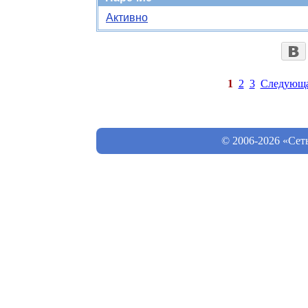
Активно
1
2
3
Следующ
© 2006-2026 «Сет