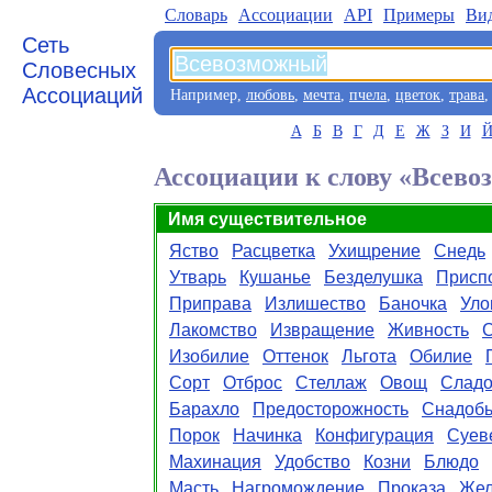
Словарь
Aссоциации
API
Примеры
Ви
Сеть
Словесных
Ассоциаций
Например,
любовь
,
мечта
,
пчела
,
цветок
,
трава
А
Б
В
Г
Д
Е
Ж
З
И
Ассоциации к слову «Всев
Имя существительное
Яство
Расцветка
Ухищрение
Снедь
Утварь
Кушанье
Безделушка
Присп
Приправа
Излишество
Баночка
Уло
Лакомство
Извращение
Живность
Изобилие
Оттенок
Льгота
Обилие
Сорт
Отброс
Стеллаж
Овощ
Сладо
Барахло
Предосторожность
Снадоб
Порок
Начинка
Конфигурация
Суев
Махинация
Удобство
Козни
Блюдо
Масть
Нагромождение
Проказа
Же