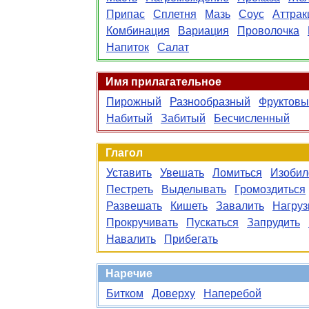
Припас
Сплетня
Мазь
Соус
Аттрак
Комбинация
Вариация
Проволочка
Напиток
Салат
Имя прилагательное
Пирожный
Разнообразный
Фруктовы
Набитый
Забитый
Бесчисленный
Глагол
Уставить
Увешать
Ломиться
Изобил
Пестреть
Выделывать
Громоздиться
Развешать
Кишеть
Завалить
Нагруз
Прокручивать
Пускаться
Запрудить
Навалить
Прибегать
Наречие
Битком
Доверху
Наперебой