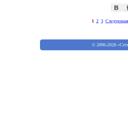
1
2
3
Следующа
© 2006-2026 «Сет