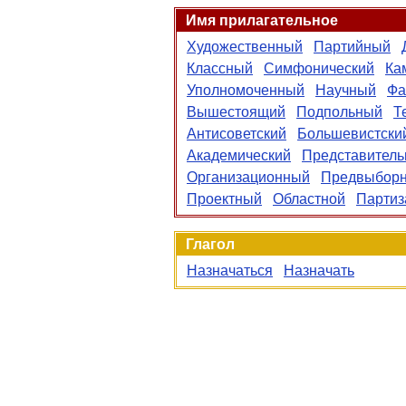
Имя прилагательное
Художественный
Партийный
Классный
Симфонический
Ка
Уполномоченный
Научный
Фа
Вышестоящий
Подпольный
Т
Антисоветский
Большевистски
Академический
Представител
Организационный
Предвыбор
Проектный
Областной
Партиз
Глагол
Назначаться
Назначать