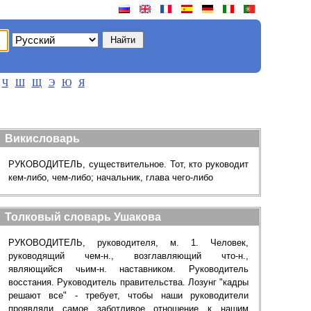
Ч
Ш
Щ
Э
Ю
Я
Викисловарь
РУКОВОДИТЕЛЬ, существительное. Тот, кто руководит
кем-либо, чем-либо; начальник, глава чего-либо
Толковый словарь Ушакова
РУКОВОДИТЕЛЬ, руководителя, м. 1. Человек,
руководящий чем-н., возглавляющий что-н.,
являющийся чьим-н. наставником. Руководитель
восстания. Руководитель правительства. Лозунг "кадры
решают все" - требует, чтобы наши руководители
проявляли самое заботливое отношение к нашим