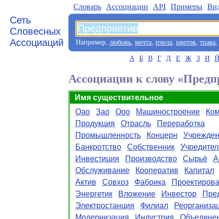
Словарь
Aссоциации
API
Примеры
Ви
Сеть
Словесных
Ассоциаций
Например,
любовь
,
мечта
,
пчела
,
цветок
,
трава
А
Б
В
Г
Д
Е
Ж
З
И
Ассоциации к слову «Предп
Имя существительное
Оао
Зао
Ооо
Машиностроение
Ком
Продукция
Отрасль
Переработка
Промышленность
Концерн
Учрежде
Банкротство
Собственник
Учредител
Инвестиция
Производство
Сырьё
А
Обслуживание
Кооператив
Капитал
Актив
Совхоз
Фабрика
Проектиров
Энергетик
Вложение
Инвестор
Пре
Электростанция
Филиал
Реорганиза
Модернизация
Индустрия
Объедине