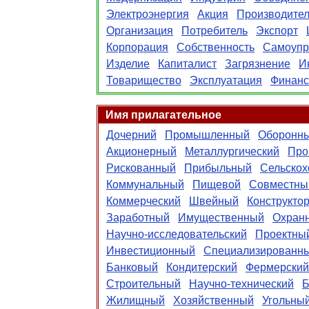
Электроэнергия
Акция
Производите
Организация
Потребитель
Экспорт
Корпорация
Собственность
Самоупр
Изделие
Капиталист
Загрязнение
И
Товарищество
Эксплуатация
Финанс
Имя прилагательное
Дочерний
Промышленный
Оборонн
Акционерный
Металлургический
Про
Рискованный
Прибыльный
Сельскох
Коммунальный
Пищевой
Совместны
Коммерческий
Швейный
Конструкто
Заработный
Имущественный
Охран
Научно-исследовательский
Проектны
Инвестиционный
Специализированн
Банковый
Кондитерский
Фермерский
Строительный
Научно-технический
Б
Жилищный
Хозяйственный
Угольны