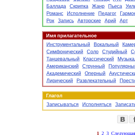
Баллада
Скрипка
Жанр
Пьеса
Уил
Романс
Исполнение
Педагог
Гармо
Рок
Запись
Авторские
Арий
Арт
Имя прилагательное
Инструментальный
Вокальный
Каме
Симфонический
Соло
Студийный
С
Танцевальный
Классический
Музыка
Американский
Струнный
Популярны
Академический
Оперный
Акустическ
Лирический
Развлекательный
Прест
Глагол
Записываться
Исполняться
Записат
1
2
3
Следующа