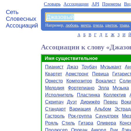
Словарь
Aссоциации
API
Примеры
Ви
Сеть
Словесных
Ассоциаций
Например,
любовь
,
мечта
,
пчела
,
цветок
,
трава
А
Б
В
Г
Д
Е
Ж
З
И
Ассоциации к слову «Джаз
Имя существительное
Пианист
Джаз
Трубач
Музыкант
Ан
Квартет
Армстронг
Певица
Гитарис
Оркестр
Композитор
Вокалист
Соли
Мелодия
Фортепиано
Элла
Музыка
Исполнитель
Пластинка
Коллектив
Скрипач
Дуэт
Дирижёр
Певец
Вок
Стандарт
Вариация
Альбом
Эстрад
Гастроль
Рок-группа
Саундтрек
Мюз
Рояль
Стиль
Гитара
Оливера
Конс
Продюсер
Орлеан
Аккорд
Луи
Дэв