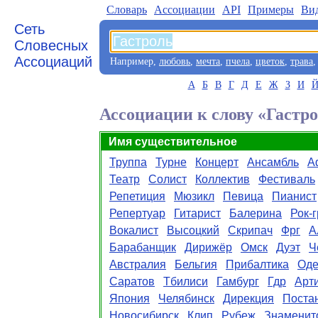
Словарь
Aссоциации
API
Примеры
Ви
Сеть
Словесных
Ассоциаций
Например,
любовь
,
мечта
,
пчела
,
цветок
,
трава
А
Б
В
Г
Д
Е
Ж
З
И
Ассоциации к слову «Гастр
Имя существительное
Труппа
Турне
Концерт
Ансамбль
А
Театр
Солист
Коллектив
Фестиваль
Репетиция
Мюзикл
Певица
Пианист
Репертуар
Гитарист
Балерина
Рок-
Вокалист
Высоцкий
Скрипач
Фрг
А
Барабанщик
Дирижёр
Омск
Дуэт
Ч
Австралия
Бельгия
Прибалтика
Оде
Саратов
Тбилиси
Гамбург
Гдр
Арт
Япония
Челябинск
Дирекция
Поста
Новосибирск
Клип
Рубеж
Знаменит