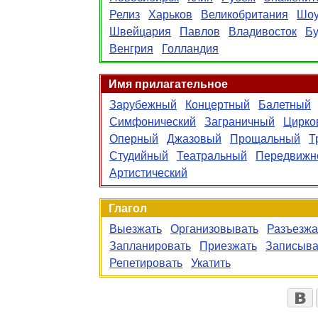
Релиз
Харьков
Великобритания
Шо
Швейцария
Павлов
Владивосток
Б
Венгрия
Голландия
Имя прилагательное
Зарубежный
Концертный
Балетный
Симфонический
Заграничный
Цирко
Оперный
Джазовый
Прощальный
Т
Студийный
Театральный
Передвижн
Артистический
Глагол
Выезжать
Организовывать
Разъезжа
Запланировать
Приезжать
Записыва
Репетировать
Укатить