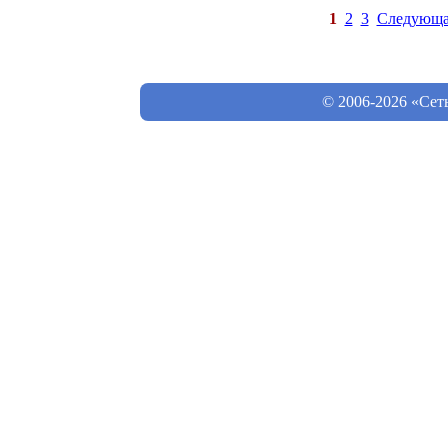
1
2
3
Следующа
© 2006-2026 «Сет