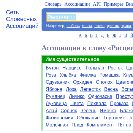
Словарь
Aссоциации
API
Примеры
Ви
Сеть
Словесных
Ассоциаций
Например,
любовь
,
мечта
,
пчела
,
цветок
,
трава
А
Б
В
Г
Д
Е
Ж
З
И
Ассоциации к слову «Расцв
Имя существительное
Бутон
Нарцисс
Тюльпан
Росток
Цв
Роза
Улыбка
Фиалка
Ромашка
Клу
Одуванчик
Орхидея
Сполох
Цветоч
Яблоня
Лоза
Лепесток
Весна
Всп
Румянец
Личико
Одночасье
Престу
Луковица
Цвета
Похвала
Проказа
Алай
Сорняк
Зелень
Ямочка
Блаж
Физиономия
Обожание
Торговля
Пл
Молочная
Плод
Комплимент
Пятно