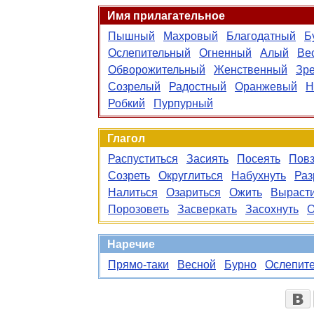
Имя прилагательное
Пышный
Махровый
Благодатный
Б
Ослепительный
Огненный
Алый
Ве
Обворожительный
Женственный
Зр
Созрелый
Радостный
Оранжевый
Н
Робкий
Пурпурный
Глагол
Распуститься
Засиять
Посеять
Повз
Созреть
Округлиться
Набухнуть
Раз
Налиться
Озариться
Ожить
Выраст
Порозоветь
Засверкать
Засохнуть
О
Наречие
Прямо-таки
Весной
Бурно
Ослепит