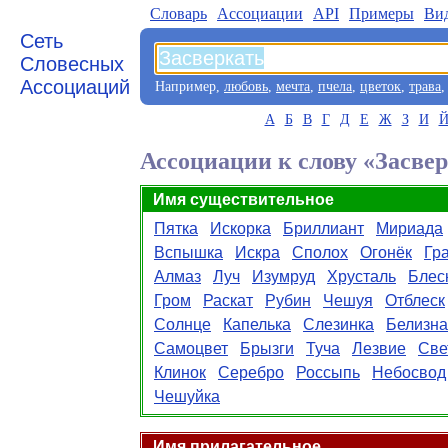
Словарь
Aссоциации
API
Примеры
Ви
Сеть
Словесных
Ассоциаций
Например,
любовь
,
мечта
,
пчела
,
цветок
,
трава
А
Б
В
Г
Д
Е
Ж
З
И
Ассоциации к слову «Засве
Имя существительное
Пятка
Искорка
Бриллиант
Мириада
Вспышка
Искра
Сполох
Огонёк
Гр
Алмаз
Луч
Изумруд
Хрусталь
Блес
Гром
Раскат
Рубин
Чешуя
Отблеск
Солнце
Капелька
Слезинка
Белизна
Самоцвет
Брызги
Туча
Лезвие
Све
Клинок
Серебро
Россыпь
Небосвод
Чешуйка
Имя прилагательное