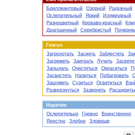
Бриллиантовый
Озорной
Радужный
Ослепительный
Яркий
Изумрудный
Разноцветный
Кроваво-красный
Кли
Драгоценный
Серебристый
Почерне
Глагол
Загрохотать
Засиять
Заблестеть
За
Загреметь
Заиграть
Лучить
Засвети
Запылать
Очиститься
Окраситься
П
Засвистеть
Налиться
Побагроветь
Зашуметь
Сузиться
Осветиться
Взо
Разверзнуться
Зазвенеть
Расширить
Наречие
Ослепительно
Гневно
Воинственно
Яростно
Злобно
Зловеще