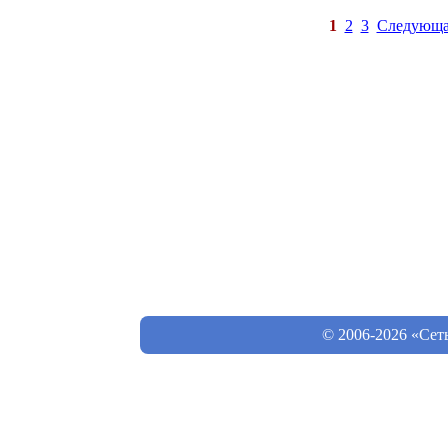
1
2
3
Следующа
© 2006-2026 «Сет