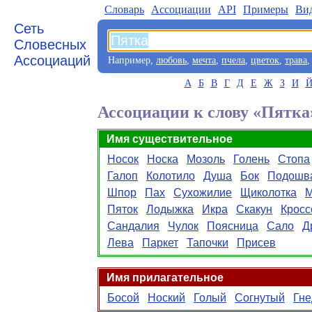
Словарь
Aссоциации
API
Примеры
Ви
Сеть
Словесных
Ассоциаций
Например,
любовь
,
мечта
,
пчела
,
цветок
,
трава
А
Б
В
Г
Д
Е
Ж
З
И
Ассоциации к слову «Пятка
Имя существительное
Носок
Носка
Мозоль
Голень
Стопа
Галоп
Колотило
Душа
Бок
Подошв
Шпор
Пах
Сухожилие
Щиколотка
М
Пяток
Лодыжка
Икра
Скакун
Кросс
Сандалия
Чулок
Поясница
Сало
Д
Лева
Паркет
Тапочки
Присев
Имя прилагательное
Босой
Ноский
Голый
Согнутый
Гне