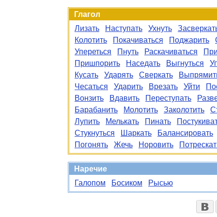
Глагол
Лизать
Наступать
Ухнуть
Засверкат
Колотить
Покачиваться
Поджарить
Упереться
Пнуть
Раскачиваться
При
Пришпорить
Наседать
Выгнуться
У
Кусать
Ударять
Сверкать
Выпрямит
Чесаться
Ударить
Врезать
Уйти
По
Вонзить
Вдавить
Переступать
Разв
Барабанить
Молотить
Заколотить
С
Лупить
Мелькать
Пинать
Постукива
Стукнуться
Шаркать
Балансировать
Погонять
Жечь
Норовить
Потрескат
Наречие
Галопом
Босиком
Рысью