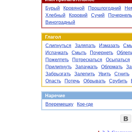
Бурый
Кровяной
Прошлогодний
Не
Хлебный
Коровий
Сучий
Почернел
Виноградный
Глагол
Слипнуться
Заляпать
Измазать
Смы
Испачкать
Смыть
Почернеть
Облеп
Пожелтеть
Потрескаться
Осыпаться
Прилипнуть
Запачкать
Обломать
За
Забрызгать
Залепить
Увить
Сгнить
Опасть
Потечь
Обрывать
Срубить
Наречие
Вперемешку
Кое-где