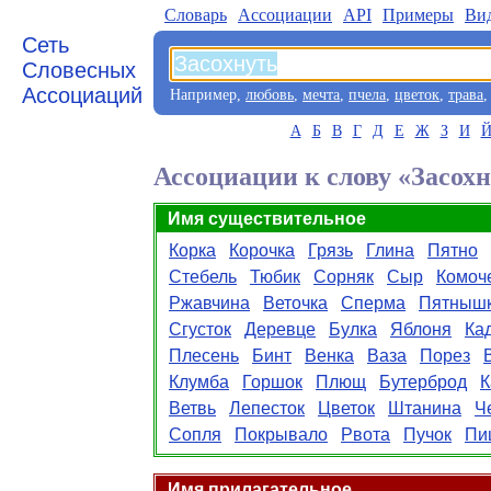
Словарь
Aссоциации
API
Примеры
Ви
Сеть
Словесных
Ассоциаций
Например,
любовь
,
мечта
,
пчела
,
цветок
,
трава
А
Б
В
Г
Д
Е
Ж
З
И
Ассоциации к слову «Засох
Имя существительное
Корка
Корочка
Грязь
Глина
Пятно
Стебель
Тюбик
Сорняк
Сыр
Комоч
Ржавчина
Веточка
Сперма
Пятныш
Сгусток
Деревце
Булка
Яблоня
Ка
Плесень
Бинт
Венка
Ваза
Порез
Клумба
Горшок
Плющ
Бутерброд
К
Ветвь
Лепесток
Цветок
Штанина
Ч
Сопля
Покрывало
Рвота
Пучок
Пи
Имя прилагательное