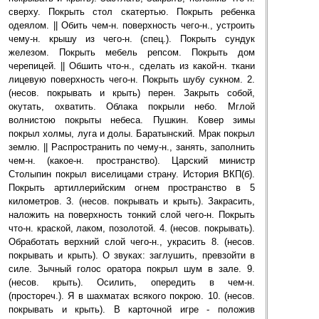
сверху. Покрыть стол скатертью. Покрыть ребенка
одеялом. || Обить чем-н. поверхность чего-н., устроить
чему-н. крышу из чего-н. (спец.). Покрыть сундук
железом. Покрыть мебель репсом. Покрыть дом
черепицей. || Обшить что-н., сделать из какой-н. ткани
лицевую поверхность чего-н. Покрыть шубу сукном. 2.
(несов. покрывать и крыть) перен. Закрыть собой,
окутать, охватить. Облака покрыли небо. Мглой
волнистою покрыты небеса. Пушкин. Ковер зимы
покрыл холмы, луга и долы. Баратынский. Мрак покрыл
землю. || Распространить по чему-н., занять, заполнить
чем-н. (какое-н. пространство). Царский министр
Столыпин покрыл виселицами страну. История ВКП(б).
Покрыть артиллерийским огнем пространство в 5
километров. 3. (несов. покрывать и крыть). Закрасить,
наложить на поверхность тонкий слой чего-н. Покрыть
что-н. краской, лаком, позолотой. 4. (несов. покрывать).
Обработать верхний слой чего-н., украсить 8. (несов.
покрывать и крыть). О звуках: заглушить, превзойти в
силе. Зычный голос оратора покрыл шум в зале. 9.
(несов. крыть). Осилить, опередить в чем-н.
(простореч.). Я в шахматах всякого покрою. 10. (несов.
покрывать и крыть). В карточной игре - положив