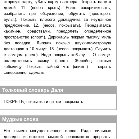
старшую карту, убить карту партнера. Покрыть валета
домой. 11. (несов. крыть). Резко раскритиковать,
разбранить при обсуждении, обругать (простореч.
вульг.). Покрыть плохого докладчика за неудачное
предложение. 12. (несов. покрывать). Передвигаясь
какими-н. средствами, преодолеть определенное
пространство (спорт.). Дирижабль покрыл тысячу миль
без посадки. Лыжник покрыл двухкилометровую
дистанцию в 10 минут. 13. (несов. покрывать). Случить
с самцом (спец.). Надо покрыть кобылу. || О самце:
оплодотворить самку (спец.). Жеребец покрыл
кобылицу. Покрыть тайной что (книжн.). - скрыть
совершенно, сделать
Толковый словарь Даля
ПОКРЫТЬ, покрышка и пр. см. покрывать.
Мудрые слова
Нет ничего могущественнее слова. Ряды сильных
доводов и высоких мыслей невозможно прорвать.