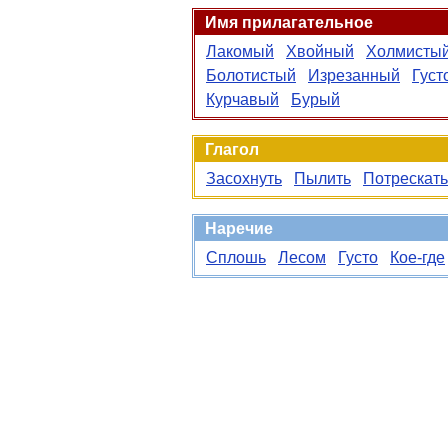
Имя прилагательное
Лакомый
Хвойный
Холмисты
Болотистый
Изрезанный
Густ
Курчавый
Бурый
Глагол
Засохнуть
Пылить
Потрескать
Наречие
Сплошь
Лесом
Густо
Кое-где