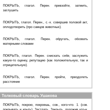
ПОКРЫТЬ, глагол. Перен. превзойти, затмить,
заглушить
ПОКРЫТЬ, глагол. Перен., с.-х. совершив половой акт,
оплодотворить (про самцов животных).
ПОКРЫТЬ, глагол. Перен. обругать, обозвать
матерными словами
ПОКРЫТЬ, глагол. Перен. снискать себе, заслужить
какую-то оценку, репутацию (как положительную, так и
отрицательную).
ПОКРЫТЬ, глагол. Перен. пройти, преодолеть
расстояние
Толковый словарь Ушакова
ПОКРЫТЬ, покрою, покроешь, сов., кого-что. 1. (сов.
покрывать и крыть). Застлать, Закрыть, положив что-н.