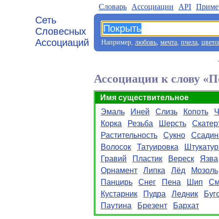
Словарь
Aссоциации
API
Приме
Сеть
Словесных
Ассоциаций
Например,
любовь
,
мечта
,
пчела
,
цвето
Ассоциации к слову «
Имя существительное
Эмаль
Иней
Слизь
Копоть
Ч
Корка
Резьба
Шерсть
Скатер
Растительность
Сукно
Ссадин
Волосок
Татуировка
Штукатур
Гравий
Пластик
Вереск
Язва
Орнамент
Липка
Лёд
Мозоль
Панцирь
Снег
Пена
Шип
См
Кустарник
Пудра
Ледник
Буг
Паутина
Брезент
Бархат