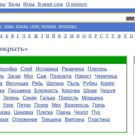
ры
Виды
Игры
В мире слов
О проекте
к
,
трава
,
краска
,
гром
,
подарок
,
мотоцикл
А
Б
В
Г
Д
Е
Ж
З
И
Й
К
Л
М
Н
О
П
Р
С
Т
У
Ф
Х
Ц
Покрыть»
ешуйка
Слой
Испарина
Ржавчина
Плесень
ть
Загар
Мох
Саж
Позолота
Нарост
Черепица
а
Веснушка
Рябь
Щетина
Пыль
Рубец
Ковёр
ка
Письмена
Бледность
Корочка
Шрам
Чешуя
Зелень
Синяк
Галька
Поросль
Морщина
Узор
Пятно
Позор
Мех
Водоросль
Грязь
азка
Циновка
Плитка
Парча
Чехол
Пух
орок
Отложение
Трещина
Вмятина
Пластина