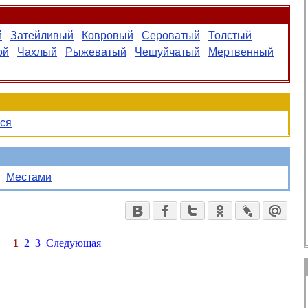
й
Затейливый
Ковровый
Сероватый
Толстый
ой
Чахлый
Рыжеватый
Чешуйчатый
Мертвенный
ся
Местами
1
2
3
Следующая