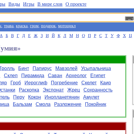
ры
Виды
Игры
В мире слов
О проекте
к
,
трава
,
краска
,
гром
,
подарок
,
мотоцикл
А
Б
В
Г
Д
Е
Ж
З
И
Й
К
Л
М
Н
О
П
Р
С
Т
У
Ф
Х
Ц
Мумия»
Тролль
Бинт
Папирус
Мавзолей
Усыпальница
ы
Склеп
Пирамида
Саван
Археолог
Египет
ляр
Гроб
Иероглиф
Погребение
Скелет
Каир
станки
Раскопка
Экспонат
Жрец
Сохранность
тель
Перу
Кокон
Инопланетянин
Амулет
рица
Бальзам
Смола
Разложение
Покойник