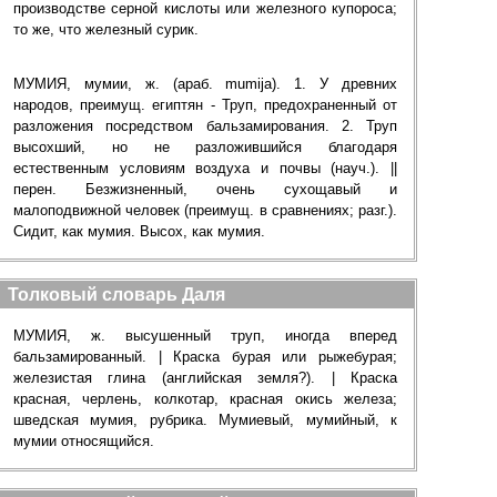
производстве серной кислоты или железного купороса;
то же, что железный сурик.
МУМИЯ, мумии, ж. (араб. mumija). 1. У древних
народов, преимущ. египтян - Труп, предохраненный от
разложения посредством бальзамирования. 2. Труп
высохший, но не разложившийся благодаря
естественным условиям воздуха и почвы (науч.). ||
перен. Безжизненный, очень сухощавый и
малоподвижной человек (преимущ. в сравнениях; разг.).
Сидит, как мумия. Высох, как мумия.
Толковый словарь Даля
МУМИЯ, ж. высушенный труп, иногда вперед
бальзамированный. | Краска бурая или рыжебурая;
железистая глина (английская земля?). | Краска
красная, черлень, колкотар, красная окись железа;
шведская мумия, рубрика. Мумиевый, мумийный, к
мумии относящийся.