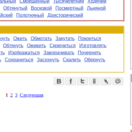
альный
Сморщенный
Тысячелетний
Ходячий
Обтянутый
Восковой
Посмертный
Льняной
йский
Полотняный
Доисторический
нуть
Ожить
Обмотать
Закутать
Покоиться
Обтянуть
Оживить
Скрючиться
Изготовлять
ть
Изображаться
Заворачивать
Почернеть
ь
Сохраниться
Засохнуть
Скалить
Обернуть
1
2
3
Следующая