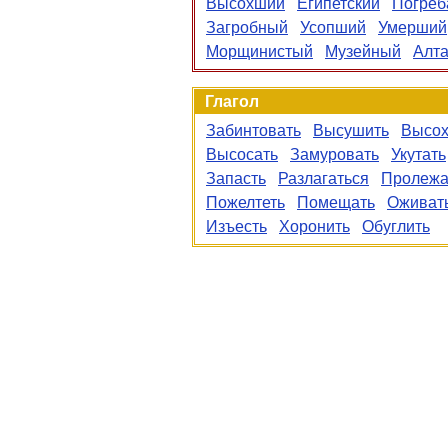
Высохший
Египетский
Погреб
Загробный
Усопший
Умерший
Морщинистый
Музейный
Алта
Глагол
Забинтовать
Высушить
Высох
Высосать
Замуровать
Укутать
Запасть
Разлагаться
Пролежа
Пожелтеть
Помещать
Оживат
Изъесть
Хоронить
Обуглить