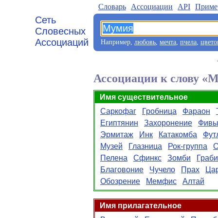
Словарь
Aссоциации
API
Приме
Сеть
Словесных
Ассоциаций
Например,
любовь
,
мечта
,
пчела
,
цвето
Ассоциации к слову «
Имя существительное
Саркофаг
Гробница
Фараон
Египтянин
Захоронение
Фив
Эрмитаж
Инк
Катакомба
Фут
Музей
Глазница
Рок-группа
О
Пелена
Сфинкс
Зомби
Граби
Благовоние
Чучело
Прах
Ца
Обозрение
Мемфис
Алтай
Имя прилагательное