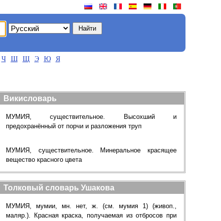
Ч
Ш
Щ
Э
Ю
Я
Викисловарь
МУМИЯ, существительное. Высохший и
предохранённый от порчи и разложения труп
МУМИЯ, существительное. Минеральное красящее
вещество красного цвета
Толковый словарь Ушакова
МУМИЯ, мумии, мн. нет, ж. (см. мумия 1) (живоп.,
маляр.). Красная краска, получаемая из отбросов при