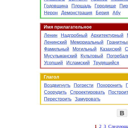
Годовщина
Площадь
Городище
Пир
Нерон
Демонстрация
Берия
Абу
Имя прилагательное
Ленин
Надгробный
Архитектурный
Ленинский
Мемориальный
Гранитны
Фамильный
Могильный
Казахский
С
Мусульманский
Культовый
Погребал
Усопший
Исламский
Трудящийся
Глагол
Воздвигнуть
Погрести
Похоронить
Соорудить
Спроектировать
Построи
Перестроить
Замуровать
1
2
3
Следующ