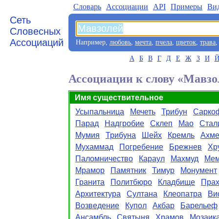
Словарь
Aссоциации
API
Примеры
Ви
Сеть
Словесных
Ассоциаций
Например,
любовь
,
мечта
,
пчела
,
цветок
,
трава
А
Б
В
Г
Д
Е
Ж
З
И
Ассоциации к слову «Мавзо
Имя существительное
Усыпальница
Мечеть
Трибун
Сарко
Парад
Надгробие
Склеп
Мао
Стал
Мумия
Трибуна
Шейх
Кремль
Ахм
Мухаммад
Погребение
Брежнев
Хр
Паломничество
Караул
Махмуд
Мем
Мрамор
Памятник
Тимур
Монумент
Гранита
Политбюро
Кладбище
Пра
Архитектура
Султана
Клеопатра
Ви
Возведение
Купол
Акбар
Барельеф
Ансамбль
Святыня
Храмов
Мозаик